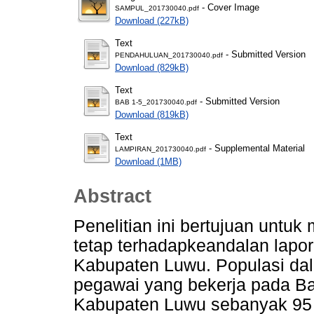
- Cover Image
SAMPUL_201730040.pdf
Download (227kB)
Text
- Submitted Version
PENDAHULUAN_201730040.pdf
Download (829kB)
Text
- Submitted Version
BAB 1-5_201730040.pdf
Download (819kB)
Text
- Supplemental Material
LAMPIRAN_201730040.pdf
Download (1MB)
Abstract
Penelitian ini bertujuan untu
tetap terhadapkeandalan lapo
Kabupaten Luwu. Populasi dal
pegawai yang bekerja pada B
Kabupaten Luwu sebanyak 95 