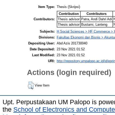
Item Type:
Thesis (Skripsi)
Contribution
Contributors
Contributors:
Thesis advisor
Patra, Andi Dahri Adi
Thesis advisor
Bustami, Lanteng
Subjects:
H Social Sciences > HF Commerce > 
Divisions:
Fakultas Ekonomi dan Bisnis > Akunta
Depositing User:
Abd Azis 201730040
Date Deposited:
23 Nov 2021 01:52
Last Modified:
23 Nov 2021 01:52
URI:
http://repository.umpalopo.ac.id/id/epri
Actions (login required)
View Item
Upt. Perpustakaan UM Palopo is powe
the
School of Electronics and Compute