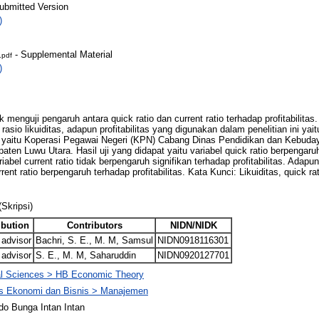
ubmitted Version
)
- Supplemental Material
.pdf
)
uk menguji pengaruh antara quick ratio dan current ratio terhadap profitabilitas.
rasio likuiditas, adapun profitabilitas yang digunakan dalam penelitian ini ya
i yaitu Koperasi Pegawai Negeri (KPN) Cabang Dinas Pendidikan dan Kebuda
n Luwu Utara. Hasil uji yang didapat yaitu variabel quick ratio berpengaruh
riabel current ratio tidak berpengaruh signifikan terhadap profitabilitas. Adapun
rent ratio berpengaruh terhadap profitabilitas. Kata Kunci: Likuiditas, quick ra
(Skripsi)
ibution
Contributors
NIDN/NIDK
 advisor
Bachri, S. E., M. M, Samsul
NIDN0918116301
 advisor
S. E., M. M, Saharuddin
NIDN0920127701
al Sciences > HB Economic Theory
as Ekonomi dan Bisnis > Manajemen
do Bunga Intan Intan