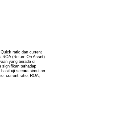
 Quick ratio dan current
itu ROA (Return On Asset).
yaan yang berada di
 signifikan terhadap
 hasil uji secara simultan
tio, current ratio, ROA,