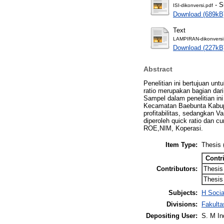
- S
ISI-dikonversi.pdf
Download (689kB
Text
LAMPIRAN-dikonversi
Download (227kB
Abstract
Penelitian ini bertujuan unt
ratio merupakan bagian dari 
Sampel dalam penelitian in
Kecamatan Baebunta Kabupate
profitabilitas, sedangkan Va
diperoleh quick ratio dan cur
ROE,NIM, Koperasi.
Item Type:
Thesis 
Contr
Contributors:
Thesis
Thesis
Subjects:
H Soci
Divisions:
Fakult
Depositing User:
S. M In