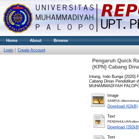
Home
About
Browse
Login
Create Account
Pengaruh Quick Rat
(KPN) Cabang Din
Intang, Indo Bunga
(2020)
P
Cabang Dinas Pendidikan 
MUHAMMADIYAH PALOPO
Image
SAMPUL-dikonversi.p
Download (62kB)
Text
PENDAHULUAN-dikonv
Download (292kB
Text