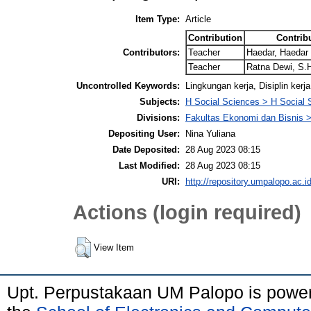
Item Type:
Article
Contribution
Contrib
Contributors:
Teacher
Haedar, Haedar
Teacher
Ratna Dewi, S.H
Uncontrolled Keywords:
Lingkungan kerja, Disiplin kerj
Subjects:
H Social Sciences > H Social 
Divisions:
Fakultas Ekonomi dan Bisnis
Depositing User:
Nina Yuliana
Date Deposited:
28 Aug 2023 08:15
Last Modified:
28 Aug 2023 08:15
URI:
http://repository.umpalopo.ac.id
Actions (login required)
View Item
Upt. Perpustakaan UM Palopo is powe