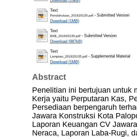
Download (25kB)
Text
- Submitted Version
Pendahuluan_201620135.pdf
Download (1MB)
Text
- Submitted Version
BAB_201620135.pdf
Download (987kB)
Text
- Supplemental Material
Lampiran_201620135.pdf
Download (1MB)
Abstract
Penelitian ini bertujuan unt
Kerja yaitu Perputaran Kas, P
Persediaan berpengaruh terha
Jawara Konstruksi Kota Palopo
Laporan Keuangan CV Jawara 
Neraca, Laporan Laba-Rugi, d