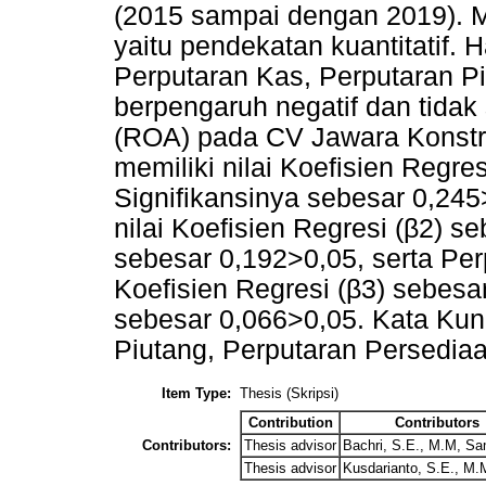
(2015 sampai dengan 2019). Me
yaitu pendekatan kuantitatif. 
Perputaran Kas, Perputaran P
berpengaruh negatif dan tidak s
(ROA) pada CV Jawara Konstr
memiliki nilai Koefisien Regres
Signifikansinya sebesar 0,245
nilai Koefisien Regresi (β2) se
sebesar 0,192>0,05, serta Per
Koefisien Regresi (β3) sebesar
sebesar 0,066>0,05. Kata Kun
Piutang, Perputaran Persediaan,
Item Type:
Thesis (Skripsi)
Contribution
Contributors
Contributors:
Thesis advisor
Bachri, S.E., M.M, Sa
Thesis advisor
Kusdarianto, S.E., M.M