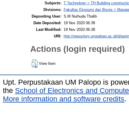
Subjects:
T Technology > TH Building constructi
Divisions:
Fakultas Ekonomi dan Bisnis > Mana
Depositing User:
S.M Nurhuda Thalib
Date Deposited:
19 Nov 2020 06:38
Last Modified:
19 Nov 2020 06:38
URI:
http://repository.umpalopo.ac.id/id/epri
Actions (login required)
View Item
Upt. Perpustakaan UM Palopo is powe
the
School of Electronics and Compute
More information and software credits
.