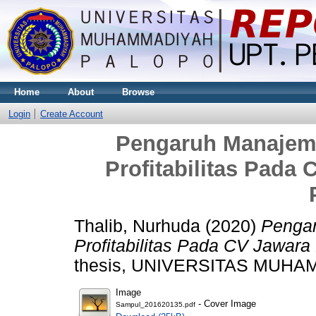
Home
About
Browse
Login
Create Account
Pengaruh Manajem
Profitabilitas Pada
Thalib, Nurhuda
(2020)
Pengar
Profitabilitas Pada CV Jawara
thesis, UNIVERSITAS MUH
Image
- Cover Image
Sampul_201620135.pdf