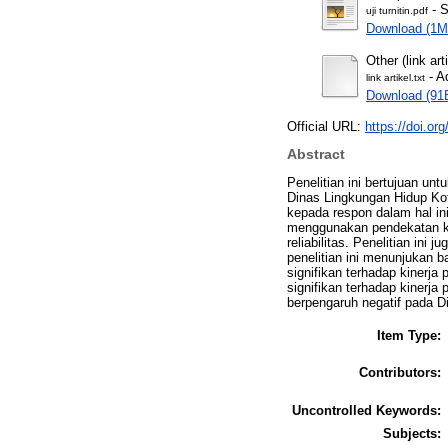
- S
uji turnitin.pdf
Download (1M
Other (link art
- A
link artikel.txt
Download (91
Official URL:
https://doi.or
Abstract
Penelitian ini bertujuan u
Dinas Lingkungan Hidup Ko
kepada respon dalam hal in
menggunakan pendekatan kua
reliabilitas. Penelitian ini 
penelitian ini menunjukan b
signifikan terhadap kinerj
signifikan terhadap kinerja 
berpengaruh negatif pada D
Item Type:
Contributors:
Uncontrolled Keywords:
Subjects: