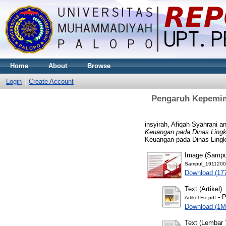
Home
About
Browse
Login
Create Account
Pengaruh Kepemimp
insyirah, Afiqah Syahrani
a
Keuangan pada Dinas Lingk
Keuangan pada Dinas Lingk
Image (Sampul
Sampul_1911200
Download (17
Text (Artikel)
- P
Artikel Fix.pdf
Download (1M
Text (Lembar T