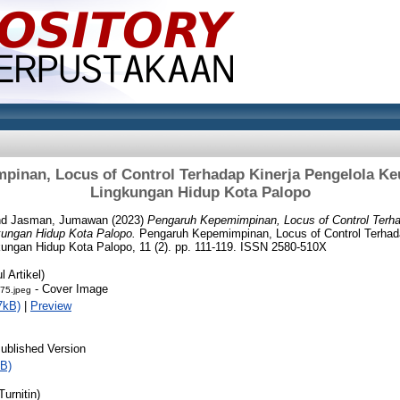
inan, Locus of Control Terhadap Kinerja Pengelola K
Lingkungan Hidup Kota Palopo
nd
Jasman, Jumawan
(2023)
Pengaruh Kepemimpinan, Locus of Control Terha
ungan Hidup Kota Palopo.
Pengaruh Kepemimpinan, Locus of Control Terhada
ungan Hidup Kota Palopo, 11 (2). pp. 111-119. ISSN 2580-510X
 Artikel)
- Cover Image
75.jpeg
7kB)
|
Preview
ublished Version
B)
urnitin)