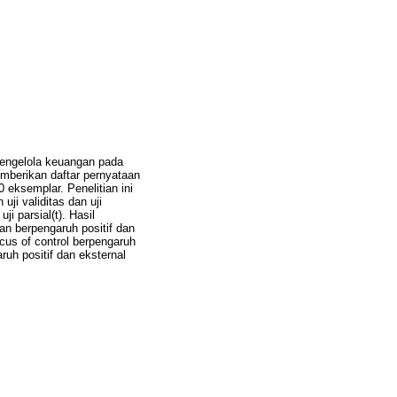
 pengelola keuangan pada
mberikan daftar pernyataan
 eksemplar. Penelitian ini
ji validitas dan uji
ji parsial(t). Hasil
an berpengaruh positif dan
cus of control berpengaruh
ruh positif dan eksternal