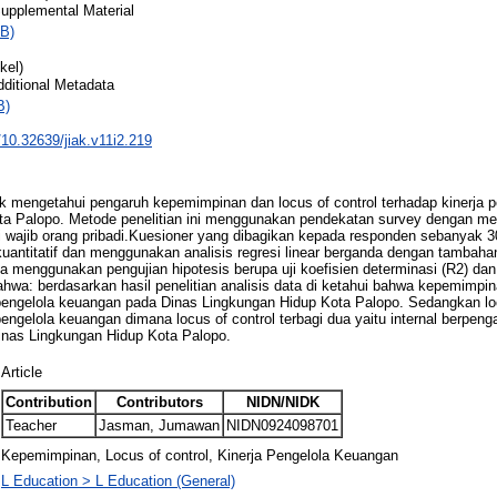
upplemental Material
B)
ikel)
dditional Metadata
B)
g/10.32639/jiak.v11i2.219
ntuk mengetahui pengaruh kepemimpinan dan locus of control terhadap kinerja
ta Palopo. Metode penelitian ini menggunakan pendekatan survey dengan me
i wajib orang pribadi.Kuesioner yang dibagikan kepada responden sebanyak 30
ntitatif dan menggunakan analisis regresi linear berganda dengan tambahan u
juga menggunakan pengujian hipotesis berupa uji koefisien determinasi (R2) dan u
ahwa: berdasarkan hasil penelitian analisis data di ketahui bahwa kepemimpin
a pengelola keuangan pada Dinas Lingkungan Hidup Kota Palopo. Sedangkan lo
pengelola keuangan dimana locus of control terbagi dua yaitu internal berpenga
inas Lingkungan Hidup Kota Palopo.
Article
Contribution
Contributors
NIDN/NIDK
Teacher
Jasman, Jumawan
NIDN0924098701
Kepemimpinan, Locus of control, Kinerja Pengelola Keuangan
L Education > L Education (General)