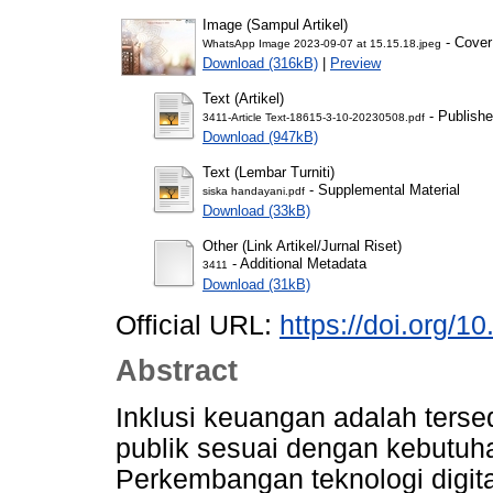
Image (Sampul Artikel)
- Cover
WhatsApp Image 2023-09-07 at 15.15.18.jpeg
Download (316kB)
|
Preview
Text (Artikel)
- Publishe
3411-Article Text-18615-3-10-20230508.pdf
Download (947kB)
Text (Lembar Turniti)
- Supplemental Material
siska handayani.pdf
Download (33kB)
Other (Link Artikel/Jurnal Riset)
- Additional Metadata
3411
Download (31kB)
Official URL:
https://doi.org/1
Abstract
Inklusi keuangan adalah ters
publik sesuai dengan kebutuh
Perkembangan teknologi digit