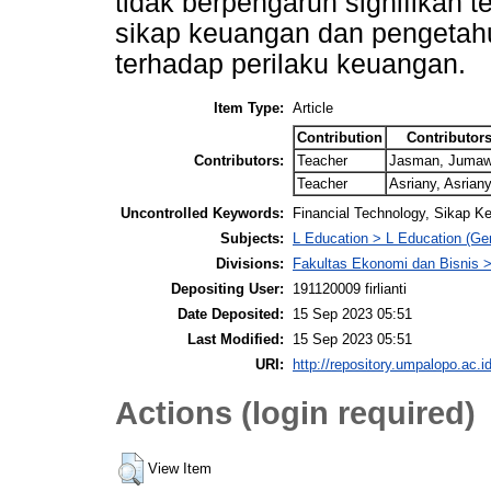
tidak berpengaruh signifikan 
sikap keuangan dan pengetah
terhadap perilaku keuangan.
Item Type:
Article
Contribution
Contributor
Contributors:
Teacher
Jasman, Juma
Teacher
Asriany, Asrian
Uncontrolled Keywords:
Financial Technology, Sikap 
Subjects:
L Education > L Education (Gen
Divisions:
Fakultas Ekonomi dan Bisnis
Depositing User:
191120009 firlianti
Date Deposited:
15 Sep 2023 05:51
Last Modified:
15 Sep 2023 05:51
URI:
http://repository.umpalopo.ac.id
Actions (login required)
View Item