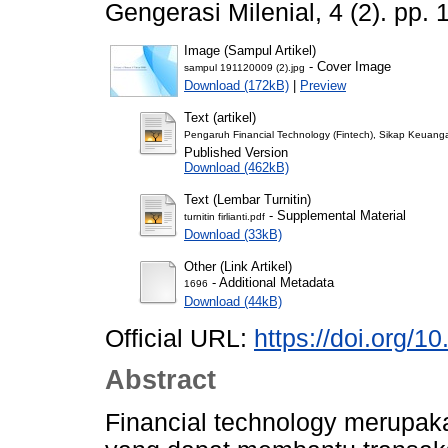
Gengerasi Milenial, 4 (2). pp
Image (Sampul Artikel)
- Cover Image
sampul 191120009 (2).jpg
Download (172kB)
|
Preview
Text (artikel)
Pengaruh Financial Technology (Fintech), Sikap Keuan
Published Version
Download (462kB)
Text (Lembar Turnitin)
- Supplemental Material
turnitin firlianti.pdf
Download (33kB)
Other (Link Artikel)
- Additional Metadata
1696
Download (44kB)
Official URL:
https://doi.org/1
Abstract
Financial technology merupak