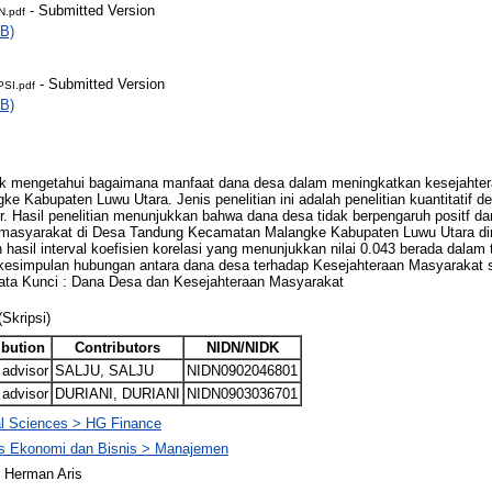
- Submitted Version
.pdf
B)
- Submitted Version
SI.pdf
B)
ntuk mengetahui bagaimana manfaat dana desa dalam meningkatkan kesejahte
 Kabupaten Luwu Utara. Jenis penelitian ini adalah penelitian kuantitatif 
. Hasil penelitian menunjukkan bahwa dana desa tidak berpengaruh positf dan
 masyarakat di Desa Tandung Kecamatan Malangke Kabupaten Luwu Utara dim
hasil interval koefisien korelasi yang menunjukkan nilai 0.043 berada dalam
 kesimpulan hubungan antara dana desa terhadap Kesejahteraan Masyarakat 
 Kata Kunci : Dana Desa dan Kesejahteraan Masyarakat
(Skripsi)
ibution
Contributors
NIDN/NIDK
 advisor
SALJU, SALJU
NIDN0902046801
 advisor
DURIANI, DURIANI
NIDN0903036701
l Sciences > HG Finance
as Ekonomi dan Bisnis > Manajemen
 Herman Aris