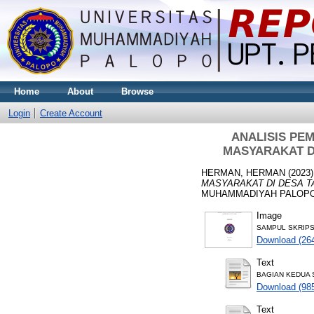
Home
About
Browse
Login
Create Account
ANALISIS PE
MASYARAKAT D
HERMAN, HERMAN
(2023
MASYARAKAT DI DESA 
MUHAMMADIYAH PALOPO
Image
SAMPUL SKRIPSI
Download (26
Text
BAGIAN KEDUA S
Download (98
Text