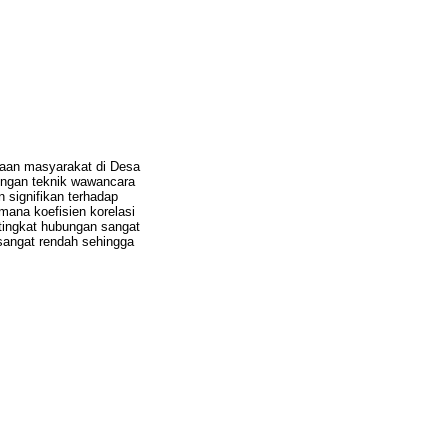
raan masyarakat di Desa
dengan teknik wawancara
 signifikan terhadap
ana koefisien korelasi
 tingkat hubungan sangat
sangat rendah sehingga