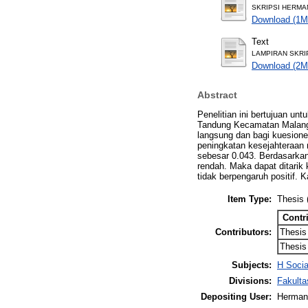
SKRIPSI HERMAN
Download (1M
Text
LAMPIRAN SKRIP
Download (2M
Abstract
Penelitian ini bertujuan u
Tandung Kecamatan Malangke
langsung dan bagi kuesioner
peningkatan kesejahteraan
sebesar 0.043. Berdasarkan 
rendah. Maka dapat ditarik
tidak berpengaruh positif.
Item Type:
Thesis 
Contr
Contributors:
Thesis
Thesis
Subjects:
H Socia
Divisions:
Fakult
Depositing User:
Herman