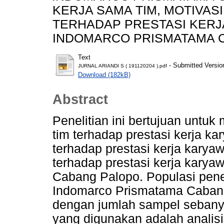
KERJA SAMA TIM, MOTIVASI
TERHADAP PRESTASI KERJ
INDOMARCO PRISMATAMA CA
Text
- Submitted Versio
JURNAL ARIANDI S ( 191120204 ).pdf
Download (182kB)
Abstract
Penelitian ini bertujuan untu
tim terhadap prestasi kerja ka
terhadap prestasi kerja karyaw
terhadap prestasi kerja kary
Cabang Palopo. Populasi penel
Indomarco Prismatama Cabang
dengan jumlah sampel sebanya
yang digunakan adalah analisi