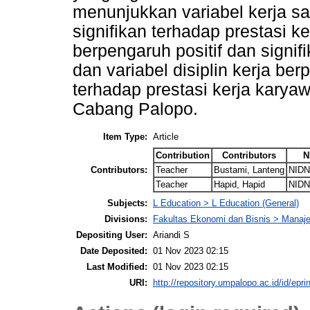
menunjukkan variabel kerja sa
signifikan terhadap prestasi ke
berpengaruh positif dan signif
dan variabel disiplin kerja ber
terhadap prestasi kerja kary
Cabang Palopo.
Item Type:
Article
Contribution
Contributors
N
Contributors:
Teacher
Bustami, Lanteng
NIDN
Teacher
Hapid, Hapid
NIDN
Subjects:
L Education > L Education (General)
Divisions:
Fakultas Ekonomi dan Bisnis > Mana
Depositing User:
Ariandi S
Date Deposited:
01 Nov 2023 02:15
Last Modified:
01 Nov 2023 02:15
URI:
http://repository.umpalopo.ac.id/id/epri