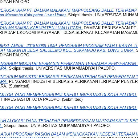
DIYAH PALOPO.
ERUSAHAAN PT. BALIAN MALAKANI MAPPOLEANG DALLE TERHADA
 Masamba Kabupaten Luwu Utara).
Skripsi thesis, UNIVERSITAS MUH
ERUSAHAAN PT. BALIAN MALAKANI MAPPOLEANG DALLE TERHADA
TAN MASAMBA KABUPATEN LUWU UTARA.
DAMPAK PERUSAHAAN PT. 
RHADAP EKONOMI MASYARAKT DESA SEPAKAT KECAMATAN MASAM
RIPSI_ARSAL_201810066_UMP_PENGARUH PROGRAM PADAT KARYA T
T MISKIN DI DESA SALULEMO KEC. SUKAMAJU KAB. LUWU UTARA.
S
DIYAH PALOPO.
ENGARUH INDUSTRI BERBASIS PERIKANAN TERHADAP PENYERAPAN 
ARA.
Skripsi thesis, UNIVERSITAS MUHAMMADIYAH PALOPO.
ENGARUH INDUSTRI BERBASIS PERIKANANTERHADAP PENYERAPAN T
ARA.
PENGARUH INDUSTRI BERBASIS PERIKANANTERHADAP PENYERA
. (Submitted)
AKTOR YANG MEMPENGARUHUI KREDIT INVESTASI DI KOTA PALOPO.
INVESTASI DI KOTA PALOPO. (Submitted)
AKTOR YANG MEMPENGARUHUI KREDIT INVESTASI DI KOTA PALOPO.
UH ALOKASI DANA TERHADAP PEMBERDAYAAN MASYARAKAT DI KE
A.
Skripsi thesis, UNIVERSITAS MUHAMMADIYAH PALOPO.
ARUH PROGRAM RASKIN DALAM MENINGKATKAN KESEJAHTERAAN M