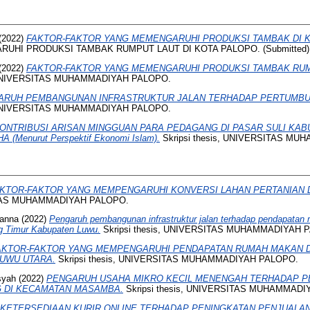
(2022)
FAKTOR-FAKTOR YANG MEMENGARUHI PRODUKSI TAMBAK DI K
UHI PRODUKSI TAMBAK RUMPUT LAUT DI KOTA PALOPO. (Submitted)
(2022)
FAKTOR-FAKTOR YANG MEMENGARUHI PRODUKSI TAMBAK RUM
, UNIVERSITAS MUHAMMADIYAH PALOPO.
ARUH PEMBANGUNAN INFRASTRUKTUR JALAN TERHADAP PERTUMBU
, UNIVERSITAS MUHAMMADIYAH PALOPO.
ONTRIBUSI ARISAN MINGGUAN PARA PEDAGANG DI PASAR SULI KA
enurut Perspektif Ekonomi Islam).
Skripsi thesis, UNIVERSITAS M
KTOR-FAKTOR YANG MEMPENGARUHI KONVERSI LAHAN PERTANIAN D
SITAS MUHAMMADIYAH PALOPO.
janna
(2022)
Pengaruh pembangunan infrastruktur jalan terhadap pendapatan
 Timur Kabupaten Luwu.
Skripsi thesis, UNIVERSITAS MUHAMMADIYAH 
AKTOR-FAKTOR YANG MEMPENGARUHI PENDAPATAN RUMAH MAKAN 
UWU UTARA.
Skripsi thesis, UNIVERSITAS MUHAMMADIYAH PALOPO.
syah
(2022)
PENGARUH USAHA MIKRO KECIL MENENGAH TERHADAP 
G DI KECAMATAN MASAMBA.
Skripsi thesis, UNIVERSITAS MUHAMMAD
KETERSEDIAAN KURIR ONLINE TERHADAP PENINGKATAN PENJUALAN