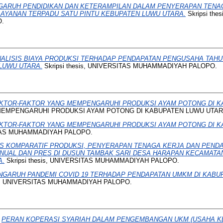
GARUH PENDIDIKAN DAN KETERAMPILAN DALAM PENYERAPAN TENAG
AYANAN TERPADU SATU PINTU KEBUPATEN LUWU UTARA.
Skripsi the
.
ALISIS BIAYA PRODUKSI TERHADAP PENDAPATAN PENGUSAHA TAHU
LUWU UTARA.
Skripsi thesis, UNIVERSITAS MUHAMMADIYAH PALOPO.
KTOR-FAKTOR YANG MEMPENGARUHI PRODUKSI AYAM POTONG DI K
EMPENGARUHI PRODUKSI AYAM POTONG DI KABUPATEN LUWU UTARA. 
KTOR-FAKTOR YANG MEMPENGARUHI PRODUKSI AYAM POTONG DI K
SITAS MUHAMMADIYAH PALOPO.
IS KOMPARATIF PRODUKSI, PENYERAPAN TENAGA KERJA DAN PEND
ANUAL DAN PRES DI DUSUN TAMBAK SARI DESA HARAPAN KECAMAT
A.
Skripsi thesis, UNIVERSITAS MUHAMMADIYAH PALOPO.
NGARUH PANDEMI COVID 19 TERHADAP PENDAPATAN UMKM DI KABU
esis, UNIVERSITAS MUHAMMADIYAH PALOPO.
)
PERAN KOPERASI SYARIAH DALAM PENGEMBANGAN UKM (USAHA KE