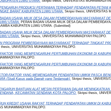
ABUPATEN LUWU UTARA.
Skripsi thesis, UNIVERSITAS MUHAMMADIY
PENGARUH PRODUKSI PERTANIAN TERHADAP PENDAPATAN PETANI K
NGKE BARAT KABUPATEN LUWU UTARA.
Skripsi thesis, UNIVERSITA
BADAN USAHA MILIK DESA DALAM PEMBERDAYAAN MASYARAKAT DE
UWU UTARA.
PERAN BADAN USAHA MILIK DESA DALAM PEMBERDAY
AMBA KABUPATEN LUWU UTARA. (Submitted)
BADAN USAHA MILIK DESA DALAM PEMBERDAYAAN MASYARAKAT DE
UWU UTARA.
Skripsi thesis, UNIVERSITAS MUHAMMADIYAH PALOPO.
N PROGRAM PEMBERDAYAAN MASYARAKAT TERHADAP TINGKAT PROD
i thesis, UNIVERSITAS MUHAMMADIYAH PALOPO.
-FAKTOR YANG MEMPENGARUHI PERTUMBUHAN EKONOMI DI KABUPA
UHAMMADIYAH PALOPO.
-FAKTOR YANG MEMPENGARUHI PERTUMBUHAN EKONOMI DI KABUPA
UHAMMADIYAH PALOPO.
KTOR-FAKTOR YANG MEMENGARUHI PENDAPATAN UMKM PASCA BEN
 (Studi Kasus pada Daerah yang Terdampak).
Skripsi thesis, UNIVER
ENGARUH BANTUAN ALAT MESIN PERTANIAN DALAM MENINGKATKAN 
SENDANA, KECAMATAN SENDANA KOTA PALOPO.
Skripsi thesis, UNI
UH KREDIT USAHA RAKYAT TERHADAP PENDAPATAN UMKM DI KABU
SITAS MUHAMMADIYAH PALOPO.