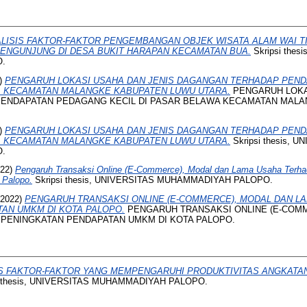
LISIS FAKTOR-FAKTOR PENGEMBANGAN OBJEK WISATA ALAM WAI T
ENGUNJUNG DI DESA BUKIT HARAPAN KECAMATAN BUA.
Skripsi thes
.
)
PENGARUH LOKASI USAHA DAN JENIS DAGANGAN TERHADAP PEN
A KECAMATAN MALANGKE KABUPATEN LUWU UTARA.
PENGARUH LOKA
ENDAPATAN PEDAGANG KECIL DI PASAR BELAWA KECAMATAN MAL
)
PENGARUH LOKASI USAHA DAN JENIS DAGANGAN TERHADAP PEN
A KECAMATAN MALANGKE KABUPATEN LUWU UTARA.
Skripsi thesis, 
.
22)
Pengaruh Transaksi Online (E-Commerce), Modal dan Lama Usaha Terha
 Palopo.
Skripsi thesis, UNIVERSITAS MUHAMMADIYAH PALOPO.
2022)
PENGARUH TRANSAKSI ONLINE (E-COMMERCE), MODAL DAN L
AN UMKM DI KOTA PALOPO.
PENGARUH TRANSAKSI ONLINE (E-COM
PENINGKATAN PENDAPATAN UMKM DI KOTA PALOPO.
IS FAKTOR-FAKTOR YANG MEMPENGARUHI PRODUKTIVITAS ANGKATAN
i thesis, UNIVERSITAS MUHAMMADIYAH PALOPO.