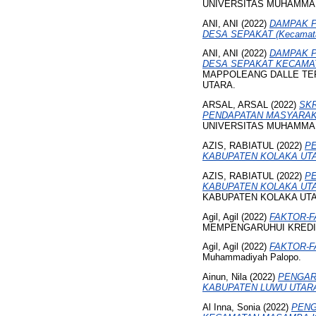
UNIVERSITAS MUHAMMA
ANI, ANI
(2022)
DAMPAK P
DESA SEPAKAT (Kecamatan
ANI, ANI
(2022)
DAMPAK P
DESA SEPAKAT KECAMA
MAPPOLEANG DALLE TE
UTARA.
ARSAL, ARSAL
(2022)
SK
PENDAPATAN MASYARAKA
UNIVERSITAS MUHAMMA
AZIS, RABIATUL
(2022)
P
KABUPATEN KOLAKA UT
AZIS, RABIATUL
(2022)
P
KABUPATEN KOLAKA UT
KABUPATEN KOLAKA UTARA
Agil, Agil
(2022)
FAKTOR-F
MEMPENGARUHUI KREDIT 
Agil, Agil
(2022)
FAKTOR-F
Muhammadiyah Palopo.
Ainun, Nila
(2022)
PENGAR
KABUPATEN LUWU UTAR
Al Inna, Sonia
(2022)
PENG