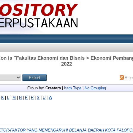
ion is "Fakultas Ekonomi dan Bisnis > Ekonomi Pemban
2022
Ato
Group by:
Creators
|
Item Type
|
No Grouping
|
K
|
L
|
M
|
N
|
P
|
R
|
S
|
U
|
W
KTOR-FAKTOR YANG MEMENGARUHI BELANJA DAERAH KOTA PALOPO