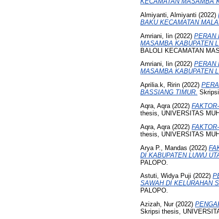
KECAMATAN MASAMBA K
Almiyanti, Almiyanti
(2022)
BAKU KECAMATAN MALA
Amriani, Iin
(2022)
PERAN 
MASAMBA KABUPATEN L
BALOLI KECAMATAN MAS
Amriani, Iin
(2022)
PERAN 
MASAMBA KABUPATEN L
Aprilia.k, Ririn
(2022)
PERA
BASSIANG TIMUR.
Skrips
Aqra, Aqra
(2022)
FAKTOR
thesis, UNIVERSITAS M
Aqra, Aqra
(2022)
FAKTOR
thesis, UNIVERSITAS M
Arya P., Mandas
(2022)
FA
DI KABUPATEN LUWU UTARA
PALOPO.
Astuti, Widya Puji
(2022)
P
SAWAH DI KELURAHAN 
PALOPO.
Azizah, Nur
(2022)
PENGAR
Skripsi thesis, UNIVER