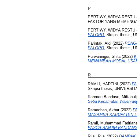
P
PERTIWY, WIDYA RESTU
FAKTOR YANG MEMENGAR
PERTIWY, WIDYA RESTU
PALOPO.
Skripsi thesis
Parintak, Aldi
(2022)
PENG
PALOPO.
Skripsi thesis
Purwaningsi, Shila
(2022)
K
MENAMBAH MODAL USAHA (M
R
RAMLI, HARTINI
(2022)
FA
Skripsi thesis, UNIVER
Rahman Bandaso, Miftahul
Seba Kecamatan Walenrang
Ramadhan, Akbar
(2022)
F
MASAMBA KABUPATEN L
Ramli, Muhammad Fadrian
PASCA BANJIR BANDAN
Rijal, Rijal
(2022)
DAMPAK 