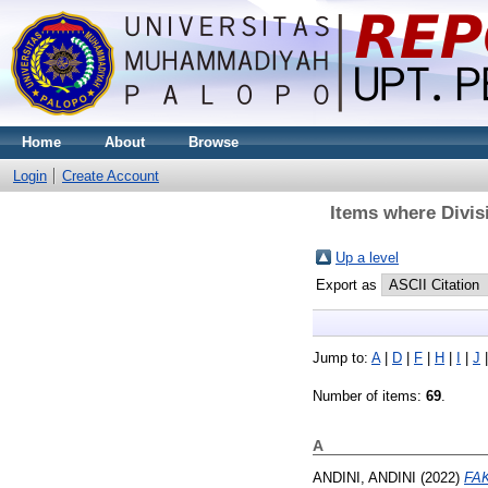
Home
About
Browse
Login
Create Account
Items where Divis
Up a level
Export as
Jump to:
A
|
D
|
F
|
H
|
I
|
J
Number of items:
69
.
A
ANDINI, ANDINI
(2022)
FA