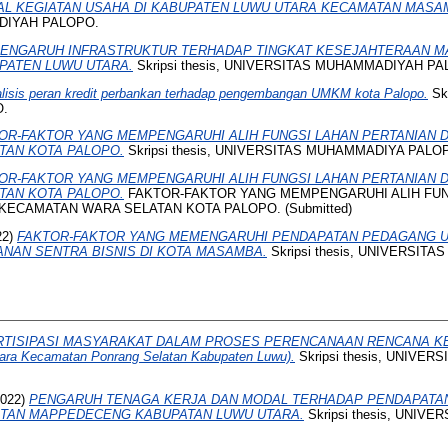
AL KEGIATAN USAHA DI KABUPATEN LUWU UTARA KECAMATAN MASA
DIYAH PALOPO.
ENGARUH INFRASTRUKTUR TERHADAP TINGKAT KESEJAHTERAAN 
PATEN LUWU UTARA.
Skripsi thesis, UNIVERSITAS MUHAMMADIYAH PA
lisis peran kredit perbankan terhadap pengembangan UMKM kota Palopo.
Skr
.
OR-FAKTOR YANG MEMPENGARUHI ALIH FUNGSI LAHAN PERTANIAN 
TAN KOTA PALOPO.
Skripsi thesis, UNIVERSITAS MUHAMMADIYA PALO
OR-FAKTOR YANG MEMPENGARUHI ALIH FUNGSI LAHAN PERTANIAN 
TAN KOTA PALOPO.
FAKTOR-FAKTOR YANG MEMPENGARUHI ALIH FUN
ECAMATAN WARA SELATAN KOTA PALOPO. (Submitted)
22)
FAKTOR-FAKTOR YANG MEMENGARUHI PENDAPATAN PEDAGANG 
ANAN SENTRA BISNIS DI KOTA MASAMBA.
Skripsi thesis, UNIVERSI
RTISIPASI MASYARAKAT DALAM PROSES PERENCANAAN RENCANA K
ara Kecamatan Ponrang Selatan Kabupaten Luwu).
Skripsi thesis, UNIVE
022)
PENGARUH TENAGA KERJA DAN MODAL TERHADAP PENDAPATAN
TAN MAPPEDECENG KABUPATAN LUWU UTARA.
Skripsi thesis, UNI