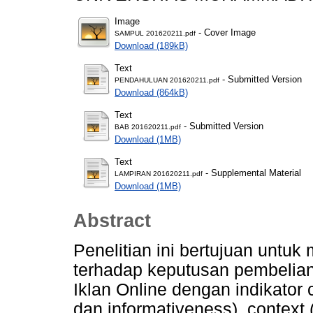
Image
- Cover Image
SAMPUL 201620211.pdf
Download (189kB)
Text
- Submitted Version
PENDAHULUAN 201620211.pdf
Download (864kB)
Text
- Submitted Version
BAB 201620211.pdf
Download (1MB)
Text
- Supplemental Material
LAMPIRAN 201620211.pdf
Download (1MB)
Abstract
Penelitian ini bertujuan untuk
terhadap keputusan pembelia
Iklan Online dengan indikator c
dan informativeness), context (ir