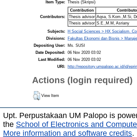
Item Type:
Thesis (Skripsi)
Contribution
Contributo
Contributors:
Thesis advisor
Aqsa, S.Kom.,M.Si, 
Thesis advisor
S.E.,M.M, Asriany
Subjects:
H Social Sciences > HX Socialism. 
Divisions:
Fakultas Ekonomi dan Bisnis > Mana
Depositing User:
Ms. SUSI
Date Deposited:
06 Nov 2020 03:02
Last Modified:
06 Nov 2020 03:02
URI:
http://repository.umpalopo.ac.id/id/epri
Actions (login required)
View Item
Upt. Perpustakaan UM Palopo is powe
the
School of Electronics and Compute
More information and software credits
.