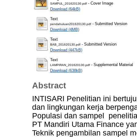
- Cover Image
SAMPUL_201620130.pdf
Download (64kB)
Text
- Submitted Version
pendahuluan201620130.pdf
Download (4MB)
Text
- Submitted Version
BAB_201620130.pdf
Download (447kB)
Text
- Supplemental Material
LAMPIRAN_201620130.pdf
Download (638kB)
Abstract
INTISARI Penelitian ini bertu
dan lingkungan kerja berpenga
Populasi dan sampel penelitia
PT Mandiri Utama Finance yan
Teknik pengambilan sampel m