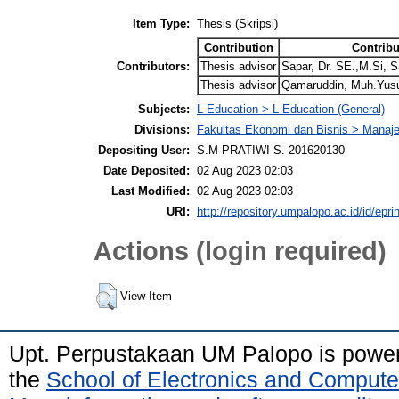
Item Type:
Thesis (Skripsi)
Contribution
Contribu
Contributors:
Thesis advisor
Sapar, Dr. SE.,M.Si, S
Thesis advisor
Qamaruddin, Muh.Yus
Subjects:
L Education > L Education (General)
Divisions:
Fakultas Ekonomi dan Bisnis > Mana
Depositing User:
S.M PRATIWI S. 201620130
Date Deposited:
02 Aug 2023 02:03
Last Modified:
02 Aug 2023 02:03
URI:
http://repository.umpalopo.ac.id/id/epri
Actions (login required)
View Item
Upt. Perpustakaan UM Palopo is powe
the
School of Electronics and Compute