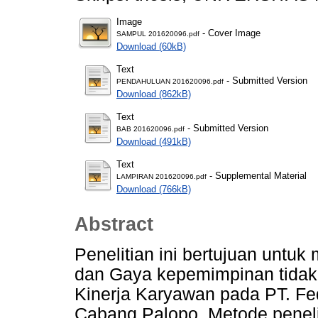
Image
- Cover Image
SAMPUL 201620096.pdf
Download (60kB)
Text
- Submitted Version
PENDAHULUAN 201620096.pdf
Download (862kB)
Text
- Submitted Version
BAB 201620096.pdf
Download (491kB)
Text
- Supplemental Material
LAMPIRAN 201620096.pdf
Download (766kB)
Abstract
Penelitian ini bertujuan untuk
dan Gaya kepemimpinan tidak 
Kinerja Karyawan pada PT. Fed
Cabang Palopo. Metode penel