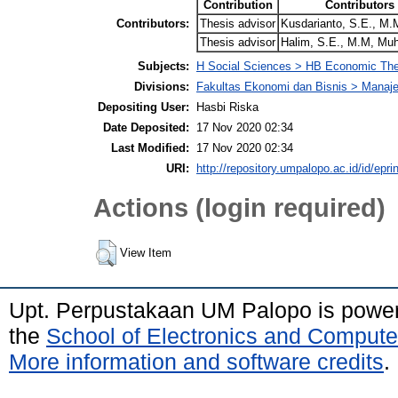
Contribution
Contributors
Contributors:
Thesis advisor
Kusdarianto, S.E., M.M
Thesis advisor
Halim, S.E., M.M, M
Subjects:
H Social Sciences > HB Economic Th
Divisions:
Fakultas Ekonomi dan Bisnis > Mana
Depositing User:
Hasbi Riska
Date Deposited:
17 Nov 2020 02:34
Last Modified:
17 Nov 2020 02:34
URI:
http://repository.umpalopo.ac.id/id/epri
Actions (login required)
View Item
Upt. Perpustakaan UM Palopo is powe
the
School of Electronics and Compute
More information and software credits
.