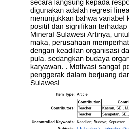
secara langsung kepada respon
digunakan adalah regresi linea
menunjukkan bahwa variabel k
positif dan signifikan terhada
Mineral Sulawesi Artinya, unt
maka, perusahaan memperhatik
dengan keadilan organisasi da
pula. sedangkan budaya organ
karyawan. . Motivasi sangat p
penggerak dalam berjuang dan
Sulawesi
Item Type:
Article
Contribution
Contri
Contributors:
Teacher
Kasran, SE., 
Teacher
Sampetan, SE.,
Uncontrolled Keywords:
Keadilan; Budaya; Kepuasan
Subjects:
L Education > L Education (Gen