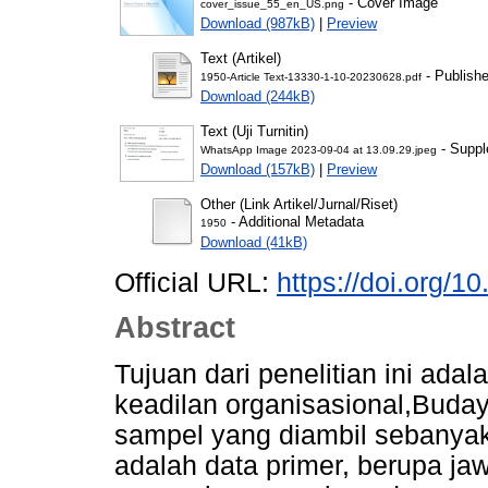
- Cover Image
cover_issue_55_en_US.png
Download (987kB)
|
Preview
Text (Artikel)
- Publish
1950-Article Text-13330-1-10-20230628.pdf
Download (244kB)
Text (Uji Turnitin)
- Suppl
WhatsApp Image 2023-09-04 at 13.09.29.jpeg
Download (157kB)
|
Preview
Other (Link Artikel/Jurnal/Riset)
- Additional Metadata
1950
Download (41kB)
Official URL:
https://doi.org/1
Abstract
Tujuan dari penelitian ini ad
keadilan organisasional,Buda
sampel yang diambil sebanyak 
adalah data primer, berupa ja