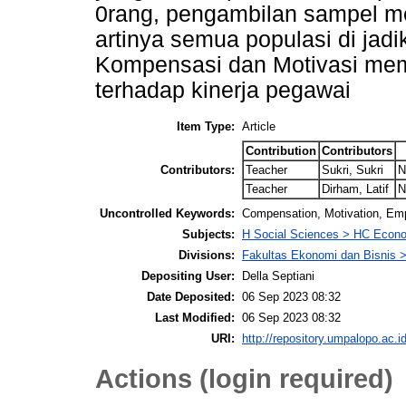
0rang, pengambilan sampel m
artinya semua populasi di jadi
Kompensasi dan Motivasi mem
terhadap kinerja pegawai
Item Type:
Article
Contribution
Contributors
Contributors:
Teacher
Sukri, Sukri
N
Teacher
Dirham, Latif
N
Uncontrolled Keywords:
Compensation, Motivation, Em
Subjects:
H Social Sciences > HC Econo
Divisions:
Fakultas Ekonomi dan Bisnis
Depositing User:
Della Septiani
Date Deposited:
06 Sep 2023 08:32
Last Modified:
06 Sep 2023 08:32
URI:
http://repository.umpalopo.ac.id
Actions (login required)