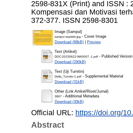
2598-831X (Print) and ISSN :
Kompensasi dan Motivasi terha
372-377. ISSN 2598-8301
Image (Sampul)
- Cover Image
sampul septttttt.jpg
Download (88kB)
|
Preview
Text (Artikel)
- Published Version
DOC-20230622-WA0007.-1.pdf
Download (290kB)
Text (Uji Turnitin)
- Supplemental Material
Della_Turnitin-1.pdf
Download (31kB)
Other (Link Artikel/Riset/Jurnal)
- Additional Metadata
3867
Download (30kB)
Official URL:
https://doi.org/
Abstract