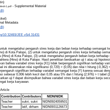
tin)
- Supplemental Material
 Nindi-1.pdf
kB)
ikel)
onal Metadata
kB)
.org/10.32493/JEE.v5i4.31431
1) untuk mengetahui pengaruh stres kerja dan beban kerja terhadap semangat 
no) di Kota Palopo, (2) untuk mengetahui pengaruh stres kerja terhadap sem
 (Hino) di Kota Palopo, (3) untuk mengetahui pengaruh beban kerja terhadap
tera (Hino) di Kota Palopo. Hasil penelitian berdsarkan uji t atau uji hipote
kan bahwa variabel stres kerja (X1) tidak berpengaruh signifikan terhadap vari
hal ini dikarenakan nilai signifikansi (0,720) > (0,05) dan nilai t hitung (-0,362) 
erpengaruh signifikan terhadap variabel semangat kerja (Y) karena sesuai de
si sebesar 0,006 lebih kecil dari 0,05 atau 5% dan t hitung (2,976) > t tabel (2
arkan uji f dapat disimpulkan bahwa variabel stres kerja dan beban kerja s
ngat kerja karyawan.
Article
Contribution
Contributors
NIDN/NIDK
Teacher
sukri, sukri
NIDN0924059501
Teacher
latif, dirham
NIDN0931126673