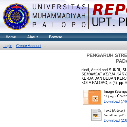
Home
About
Browse
Login
Create Account
PENGARUH STRE
PAD
nindi, Astrid
and
SUKRI, S
SEMANGAT KERJA KARYA
KERJA DAN BEBAN KERJ
KOTA PALOPO, 5 (4). pp. 
Image (Sampul
- Cover
01.jpeg
Download (74
Text (Artikel)
-
Jurnal baru.pdf
Download (23