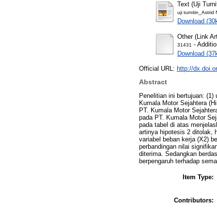
Text (Uji Turni
uji turnitin_Astrid
Download (30
Other (Link Art
- Additi
31431
Download (37
Official URL:
http://dx.doi
Abstract
Penelitian ini bertujuan: (
Kumala Motor Sejahtera (Hi
PT. Kumala Motor Sejahtera
pada PT. Kumala Motor Sejah
pada tabel di atas menjelas
artinya hipotesis 2 ditolak, 
variabel beban kerja (X2) b
perbandingan nilai signifikan
diterima. Sedangkan berdas
berpengaruh terhadap sema
Item Type:
Contributors: