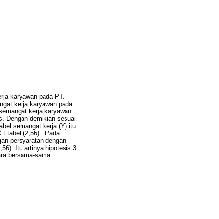
kerja karyawan pada PT.
angat kerja karyawan pada
 semangat kerja karyawan
sis. Dengan demikian sesuai
abel semangat kerja (Y) itu
< t tabel (2,56) . Pada
ngan persyaratan dengan
,56). Itu artinya hipotesis 3
ecara bersama-sama