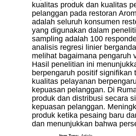
kualitas produk dan kualitas 
pelanggan pada restoran Aroma
adalah seluruh konsumen res
yang digunakan dalam peneliti
sampling adalah 100 respond
analisis regresi linier bergand
melihat bagaimana pengaruh v
Hasil penelitian ini menunjuk
berpengaruh positif signifika
kualitas pelayanan berpengaruh
kepuasan pelanggan. Di Ruma
produk dan distribusi secara 
kepuasan pelanggan. Meningk
produk ketika pesaing baru da
dan menunjukkan bahwa pers
Item Type:
Article