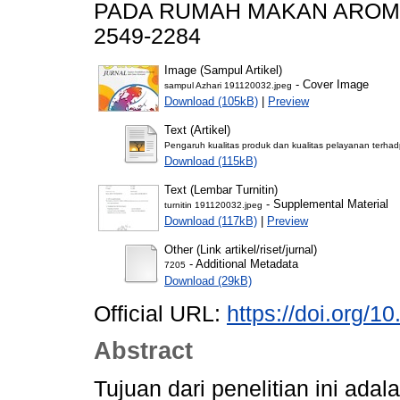
PADA RUMAH MAKAN AROMA MA
2549-2284
Image (Sampul Artikel)
- Cover Image
sampul Azhari 191120032.jpeg
Download (105kB)
|
Preview
Text (Artikel)
Pengaruh kualitas produk dan kualitas pelayanan ter
Download (115kB)
Text (Lembar Turnitin)
- Supplemental Material
turnitin 191120032.jpeg
Download (117kB)
|
Preview
Other (Link artikel/riset/jurnal)
- Additional Metadata
7205
Download (29kB)
Official URL:
https://doi.org/1
Abstract
Tujuan dari penelitian ini ad