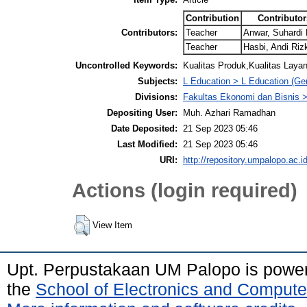
Contribution
Contributor
Contributors:
Teacher
Anwar, Suhardi
Teacher
Hasbi, Andi Riz
Uncontrolled Keywords:
Kualitas Produk,Kualitas La
Subjects:
L Education > L Education (Gen
Divisions:
Fakultas Ekonomi dan Bisnis
Depositing User:
Muh. Azhari Ramadhan
Date Deposited:
21 Sep 2023 05:46
Last Modified:
21 Sep 2023 05:46
URI:
http://repository.umpalopo.ac.id
Actions (login required)
View Item
Upt. Perpustakaan UM Palopo is powe
the
School of Electronics and Compute