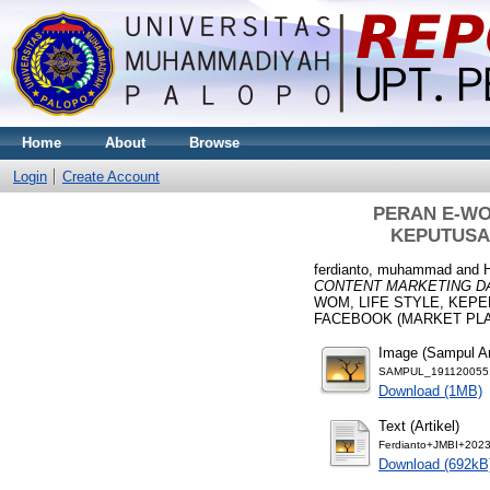
Home
About
Browse
Login
Create Account
PERAN E-WO
KEPUTUSA
ferdianto, muhammad
and
CONTENT MARKETING DA
WOM, LIFE STYLE, KEP
FACEBOOK (MARKET PLACE)
Image (Sampul Art
SAMPUL_191120055.
Download (1MB)
Text (Artikel)
Ferdianto+JMBI+2023
Download (692kB