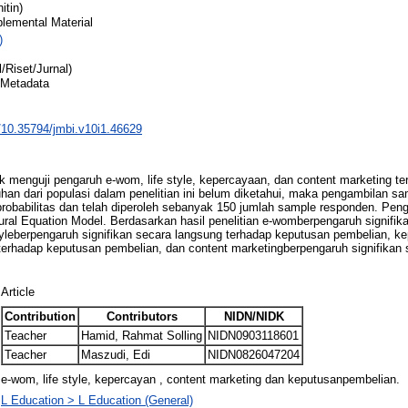
itin)
lemental Material
)
l/Riset/Jurnal)
 Metadata
g/10.35794/jmbi.v10i1.46629
tuk menguji pengaruh e-wom, life style, kepercayaan, dan content marketing t
han dari populasi dalam penelitian ini belum diketahui, maka pengambilan s
babilitas dan telah diperoleh sebanyak 150 jumlah sample responden. Pengu
ral Equation Model. Berdasarkan hasil penelitian e-womberpengaruh signifik
tyleberpengaruh signifikan secara langsung terhadap keputusan pembelian, 
 terhadap keputusan pembelian, dan content marketingberpengaruh signifikan
Article
Contribution
Contributors
NIDN/NIDK
Teacher
Hamid, Rahmat Solling
NIDN0903118601
Teacher
Maszudi, Edi
NIDN0826047204
e-wom, life style, kepercayan , content marketing dan keputusanpembelian.
L Education > L Education (General)