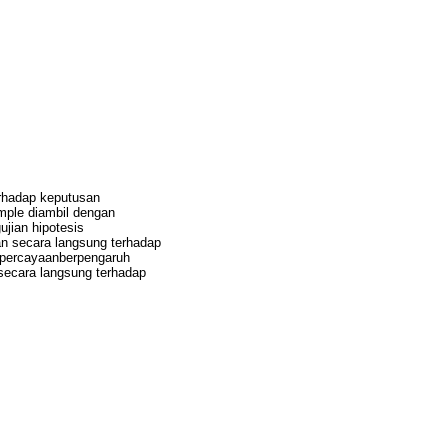
erhadap keputusan
ample diambil dengan
jian hipotesis
an secara langsung terhadap
kepercayaanberpengaruh
 secara langsung terhadap