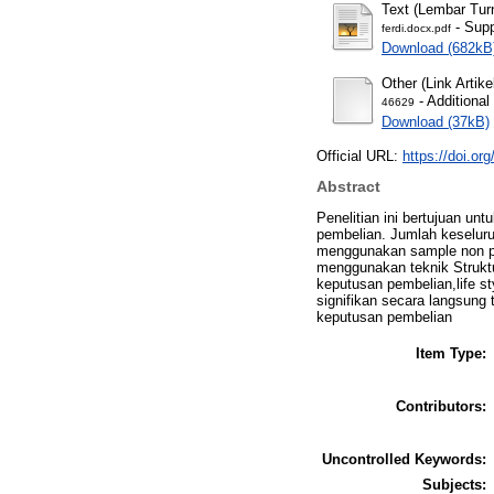
Text (Lembar Turn
- Supp
ferdi.docx.pdf
Download (682kB
Other (Link Artike
- Additional
46629
Download (37kB)
Official URL:
https://doi.or
Abstract
Penelitian ini bertujuan un
pembelian. Jumlah keseluru
menggunakan sample non pro
menggunakan teknik Struktu
keputusan pembelian,life s
signifikan secara langsung
keputusan pembelian
Item Type:
Contributors:
Uncontrolled Keywords:
Subjects: