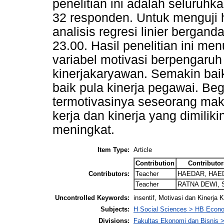
penelitian ini adalah seluruhk
32 responden. Untuk menguji 
analisis regresi linier bergan
23.00. Hasil penelitian ini me
variabel motivasi berpengaruh 
kinerjakaryawan. Semakin bai
baik pula kinerja pegawai. Be
termotivasinya seseorang mak
kerja dan kinerja yang dimilik
meningkat.
Item Type:
Article
Contribution
Contributor
Contributors:
Teacher
HAEDAR, HAE
Teacher
RATNA DEWI, 
Uncontrolled Keywords:
insentif, Motivasi dan Kinerja
Subjects:
H Social Sciences > HB Econ
Divisions:
Fakultas Ekonomi dan Bisnis