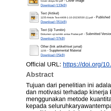
- Cover Image
Cover Jesya 62.pdf
Download (133kB)
Text (Artikel)
- Published
1155-Article Text-4408-1-10-20230530 (1).pdf
Download (351kB)
Text (Uji Turnitin)
- Submitted Versio
Dokumen uji turnitin anisa Pratiwi.pdf
Download (37kB)
Other (link artikel/riset jurnal)
- Supplemental Material
1155
Download (25kB)
Official URL:
https://doi.org/1
Abstract
Tujuan dari penelitian ini ada
dan motivasi terhadap kinerja 
menggunakan metode kuantita
kepada seluruhkaryawantempat