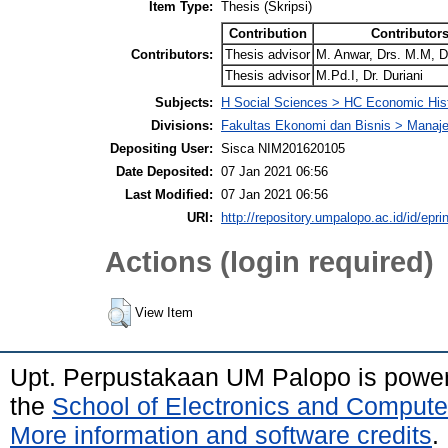
Item Type:
Thesis (Skripsi)
Contribution
Contributor
Contributors:
Thesis advisor
M. Anwar, Drs. M.M, D
Thesis advisor
M.Pd.I, Dr. Duriani
Subjects:
H Social Sciences > HC Economic Hist
Divisions:
Fakultas Ekonomi dan Bisnis > Mana
Depositing User:
Sisca NIM201620105
Date Deposited:
07 Jan 2021 06:56
Last Modified:
07 Jan 2021 06:56
URI:
http://repository.umpalopo.ac.id/id/epri
Actions (login required)
View Item
Upt. Perpustakaan UM Palopo is powe
the
School of Electronics and Compute
More information and software credits
.