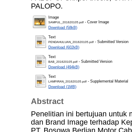
PALOPO.
Image
- Cover Image
SAMPUL_201620105.pdf
Download (58kB)
Text
- Submitted Version
PENDAHULUAN_201620105.pdf
Download (602kB)
Text
- Submitted Version
BAB_201620105.pdf
Download (494kB)
Text
- Supplemental Material
LAMPIRAN_201620105.pdf
Download (1MB)
Abstract
Penelitian ini bertujuan untu
dan Brand Image terhadap Kep
PT. Bosowa Berlian Motor Cab