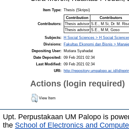
Item Type:
Thesis (Skripsi)
Contribution
Contributors
Contributors:
Thesis advisor
S.E., M.Si, Dr. M. Risa
Thesis advisor
S.E., M.M, Goso
Subjects:
H Social Sciences > H Social Sciences
Divisions:
Fakultas Ekonomi dan Bisnis > Mana
Depositing User:
Mutiara Syahadat
Date Deposited:
09 Feb 2021 02:34
Last Modified:
09 Feb 2021 02:34
URI:
http://repository.umpalopo.ac.id/id/epri
Actions (login required)
View Item
Upt. Perpustakaan UM Palopo is powe
the
School of Electronics and Compute