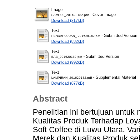
Image
- Cover Image
SAMPUL_201620182.pdf
Download (217kB)
Text
- Submitted Version
PENDAHULUAN_ 201620182.pdf
Download (832kB)
Text
- Submitted Version
BAB_201620182.pdf
Download (992kB)
Text
- Supplemental Material
LAMPIRAN_201620182.pdf
Download (877kB)
Abstract
Penelitian ini bertujuan untu
Kualitas Produk Terhadap Loy
Soft Coffee di Luwu Utara. Vari
Merek dan Kualitas Produk se