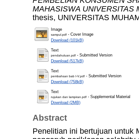
PEMBELIAN KONSUMEN SHA
MAHASISWA UNIVERSITAS
thesis, UNIVERSITAS MUH
Image
- Cover Image
sampul.pdf
Download (101kB)
Text
- Submitted Version
pendahuluan.pdf
Download (517kB)
Text
- Submitted Version
pembahsan bab I-V.pdf
Download (758kB)
Text
- Supplemental Material
rujukan dan lampiran.pdf
Download (2MB)
Abstract
Penelitian ini bertujuan untu