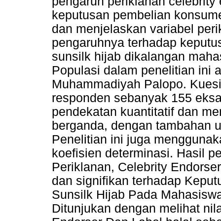
pengaruh periklanan celebrity 
keputusan pembelian konsume
dan menjelaskan variabel per
pengaruhnya terhadap keput
sunsilk hijab dikalangan maha
Populasi dalam penelitian ini
Muhammadiyah Palopo. Kuesi
responden sebanyak 155 eksam
pendekatan kuantitatif dan men
berganda, dengan tambahan uji v
Penelitian ini juga menggunak
koefisien determinasi. Hasil 
Periklanan, Celebrity Endorser
dan signifikan terhadap Kep
Sunsilk Hijab Pada Mahasisw
Ditunjukan dengan melihat nila