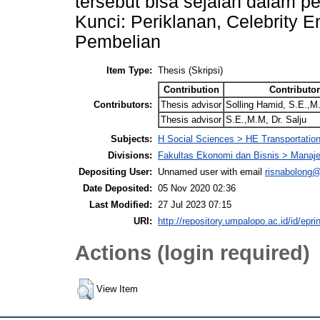
tersebut bisa sejalan dalam 
Kunci: Periklanan, Celebrity 
Pembelian
Item Type:
Thesis (Skripsi)
Contribution
Contributo
Contributors:
Thesis advisor
Solling Hamid, S.E.,
Thesis advisor
S.E.,M.M, Dr. Salju
Subjects:
H Social Sciences > HE Transportati
Divisions:
Fakultas Ekonomi dan Bisnis > Mana
Depositing User:
Unnamed user with email
risnabolong
Date Deposited:
05 Nov 2020 02:36
Last Modified:
27 Jul 2023 07:15
URI:
http://repository.umpalopo.ac.id/id/epri
Actions (login required)
View Item