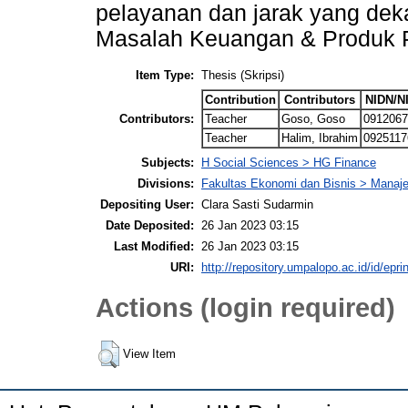
pelayanan dan jarak yang deka
Masalah Keuangan & Produk 
Item Type:
Thesis (Skripsi)
Contribution
Contributors
NIDN/N
Contributors:
Teacher
Goso, Goso
0912067
Teacher
Halim, Ibrahim
0925117
Subjects:
H Social Sciences > HG Finance
Divisions:
Fakultas Ekonomi dan Bisnis > Mana
Depositing User:
Clara Sasti Sudarmin
Date Deposited:
26 Jan 2023 03:15
Last Modified:
26 Jan 2023 03:15
URI:
http://repository.umpalopo.ac.id/id/epri
Actions (login required)
View Item