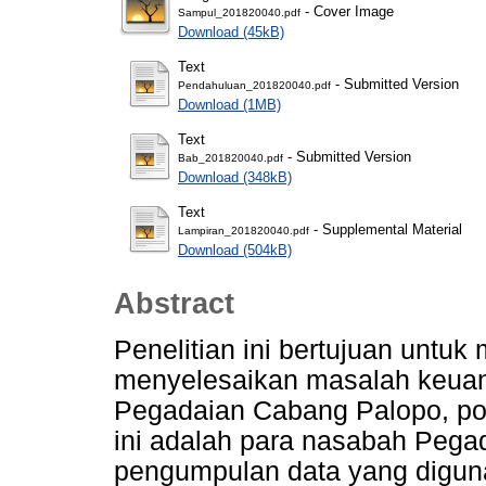
- Cover Image
Sampul_201820040.pdf
Download (45kB)
Text
- Submitted Version
Pendahuluan_201820040.pdf
Download (1MB)
Text
- Submitted Version
Bab_201820040.pdf
Download (348kB)
Text
- Supplemental Material
Lampiran_201820040.pdf
Download (504kB)
Abstract
Penelitian ini bertujuan untu
menyelesaikan masalah keua
Pegadaian Cabang Palopo, popu
ini adalah para nasabah Pega
pengumpulan data yang digun