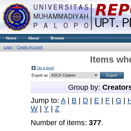
Home
About
Browse
Login
Create Account
Items whe
Up a level
Export as
Group by:
Creator
Jump to:
A
|
B
|
D
|
E
|
F
|
G
|
W
|
Y
|
Z
Number of items:
377
.