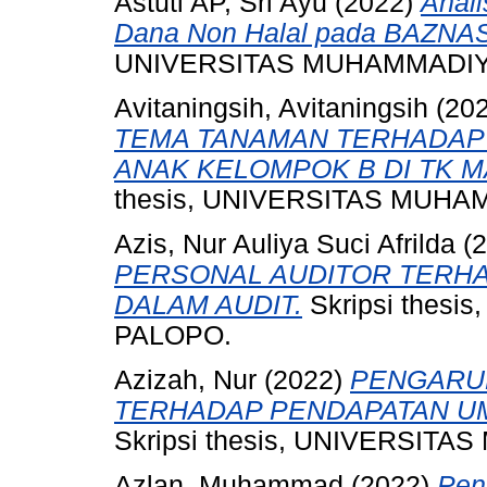
Astuti AP, Sri Ayu
(2022)
Anal
Dana Non Halal pada BAZNAS
UNIVERSITAS MUHAMMADIY
Avitaningsih, Avitaningsih
(20
TEMA TANAMAN TERHADAP
ANAK KELOMPOK B DI TK M
thesis, UNIVERSITAS MUH
Azis, Nur Auliya Suci Afrilda
(2
PERSONAL AUDITOR TERH
DALAM AUDIT.
Skripsi thes
PALOPO.
Azizah, Nur
(2022)
PENGARUH
TERHADAP PENDAPATAN UM
Skripsi thesis, UNIVERSI
Azlan, Muhammad
(2022)
Pen