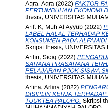
Aqra, Aqra
(2022)
FAKTOR-F
PERTUMBUHAN EKONOMI DI
thesis, UNIVERSITAS MUH
Arif. K, Muh Al Ayyub
(2022)
P
LABEL HALAL TERHADAP K
KONSUMEN PADA ALFAMIDI
Skripsi thesis, UNIVERSI
Arifin, Sidiq
(2022)
PENGARUH
SARANA PRASARANA TERHA
PELAJARAN PJOK SISWA SM
thesis, UNIVERSITAS MUH
Arlina, Arlina
(2022)
PENGARU
DISIPLIN KERJA TERHADAP
TUUKTEA PALOPO.
Skripsi 
MUHAMMADIYAH PALOPO.