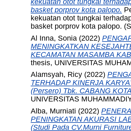
kekuatan otot tungkai terhada
basket porprov kota palopo.
Pe
kekuatan otot tungkai terhada
basket porprov kota palopo. (
Al Inna, Sonia
(2022)
PENGAR
MENINGKATKAN KESEJAHTE
KECAMATAN MASAMBA KAB
thesis, UNIVERSITAS MUH
Alamsyah, Ricy
(2022)
PENGA
TERHADAP KINERJA KARYA
(Persero) Tbk. CABANG KOT
UNIVERSITAS MUHAMMADIY
Alba, Murniati
(2022)
PENERA
PENINGKATAN AKURASI LA
(Studi Pada CV.Murni Furnitur