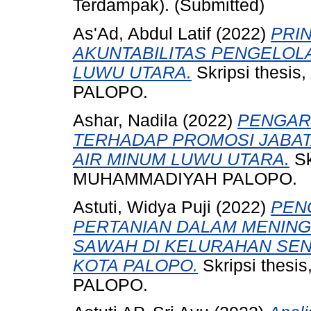
Terdampak). (Submitted)
As'Ad, Abdul Latif
(2022)
PRI
AKUNTABILITAS PENGELOL
LUWU UTARA.
Skripsi thes
PALOPO.
Ashar, Nadila
(2022)
PENGAR
TERHADAP PROMOSI JABA
AIR MINUM LUWU UTARA.
Sk
MUHAMMADIYAH PALOPO.
Astuti, Widya Puji
(2022)
PEN
PERTANIAN DALAM MENING
SAWAH DI KELURAHAN SE
KOTA PALOPO.
Skripsi the
PALOPO.