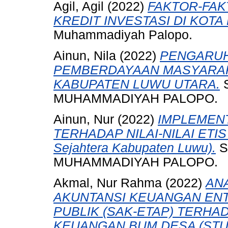
Agil, Agil
(2022)
FAKTOR-FA
KREDIT INVESTASI DI KOTA
Muhammadiyah Palopo.
Ainun, Nila
(2022)
PENGARUH
PEMBERDAYAAN MASYARAK
KABUPATEN LUWU UTARA.
S
MUHAMMADIYAH PALOPO.
Ainun, Nur
(2022)
IMPLEMEN
TERHADAP NILAI-NILAI ETIS 
Sejahtera Kabupaten Luwu).
S
MUHAMMADIYAH PALOPO.
Akmal, Nur Rahma
(2022)
AN
AKUNTANSI KEUANGAN ENTI
PUBLIK (SAK-ETAP) TERHA
KEUANGAN BUM DESA (STUD