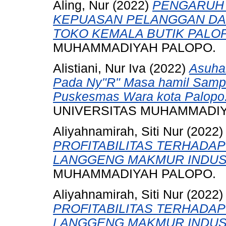
Aling, Nur
(2022)
PENGARUH
KEPUASAN PELANGGAN DA
TOKO KEMALA BUTIK PALO
MUHAMMADIYAH PALOPO.
Alistiani, Nur Iva
(2022)
Asuhan
Pada Ny"R" Masa hamil Samp
Puskesmas Wara kota Palopo
UNIVERSITAS MUHAMMADIY
Aliyahnamirah, Siti Nur
(2022
PROFITABILITAS TERHADAP
LANGGENG MAKMUR INDUS
MUHAMMADIYAH PALOPO.
Aliyahnamirah, Siti Nur
(2022
PROFITABILITAS TERHADAP
LANGGENG MAKMUR INDUS