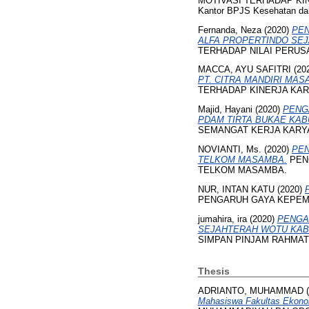
MOTIVASI TERHADAP KI
Kantor BPJS Kesehatan dan
Fernanda, Neza
(2020)
PEN
ALFA PROPERTINDO SE
TERHADAP NILAI PERUSA
MACCA, AYU SAFITRI
(20
PT. CITRA MANDIRI MA
TERHADAP KINERJA KAR
Majid, Hayani
(2020)
PENG
PDAM TIRTA BUKAE KAB
SEMANGAT KERJA KARY
NOVIANTI, Ms.
(2020)
PEN
TELKOM MASAMBA.
PEN
TELKOM MASAMBA.
NUR, INTAN KATU
(2020)
PENGARUH GAYA KEPEMI
jumahira, ira
(2020)
PENGA
SEJAHTERAH WOTU KAB
SIMPAN PINJAM RAHMA
Thesis
ADRIANTO, MUHAMMAD
(
Mahasiswa Fakultas Ekono