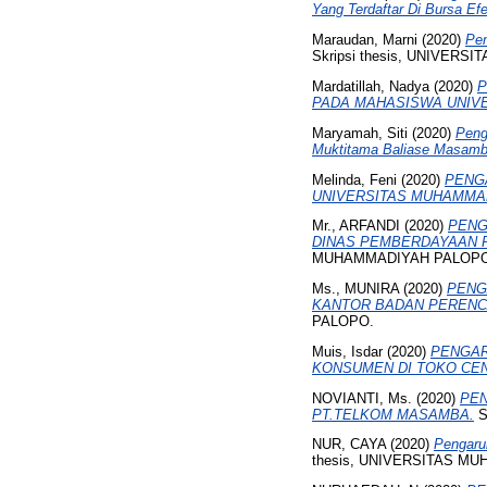
Yang Terdaftar Di Bursa Ef
Maraudan, Marni
(2020)
Pen
Skripsi thesis, UNIVER
Mardatillah, Nadya
(2020)
P
PADA MAHASISWA UNIV
Maryamah, Siti
(2020)
Peng
Muktitama Baliase Masamb
Melinda, Feni
(2020)
PENG
UNIVERSITAS MUHAMMA
Mr., ARFANDI
(2020)
PENG
DINAS PEMBERDAYAAN 
MUHAMMADIYAH PALOPO
Ms., MUNIRA
(2020)
PENG
KANTOR BADAN PERENC
PALOPO.
Muis, Isdar
(2020)
PENGAR
KONSUMEN DI TOKO CE
NOVIANTI, Ms.
(2020)
PEN
PT.TELKOM MASAMBA.
S
NUR, CAYA
(2020)
Pengaru
thesis, UNIVERSITAS M