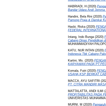
HABRIADI, H
(2020)
Pengar
Bandar Udara Andi Jemma
Handini, Bela Rini
(2020)
Pe
Pamong Praja & Damkar Ka
Hasbi, Riska
(2020)
PENGA
FEDERAL INTERNATIONA
Intang, Indo Bunga
(2020)
P
Cabang Dinas Pendidikan 
MUHAMMADIYAH PALOPO
KATU, NUR INTAN
(2020)
Indonesia Tbk Cabang Pal
Kartini, Ms.
(2020)
PENGAR
KARYAWAN PADA PT.PEG
Komala, Futri
(2020)
PENG
USAHA KSP BERKAT CA
MACCA, AYU SAFITRI
(20
PT. CITRA MANDIRI MA
MATTALATTA, ANDI ILMI
(
PROFITABILITAS PADA 
UNIVERISTAS MUHAMMA
MURNI, M
(2020)
Pengaruh 