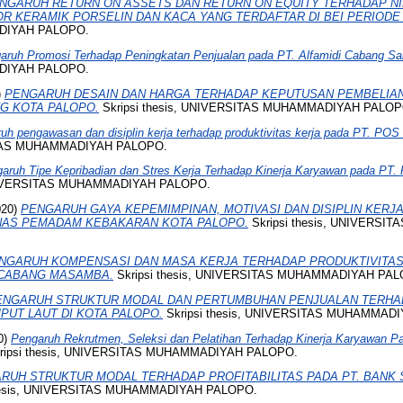
NGARUH RETURN ON ASSETS DAN RETURN ON EQUITY TERHADAP N
 KERAMIK PORSELIN DAN KACA YANG TERDAFTAR DI BEI PERIODE 2
DIYAH PALOPO.
aruh Promosi Terhadap Peningkatan Penjualan pada PT. Alfamidi Cabang Sa
DIYAH PALOPO.
)
PENGARUH DESAIN DAN HARGA TERHADAP KEPUTUSAN PEMBELIAN 
G KOTA PALOPO.
Skripsi thesis, UNIVERSITAS MUHAMMADIYAH PALOP
uh pengawasan dan disiplin kerja terhadap produktivitas kerja pada PT. POS
SITAS MUHAMMADIYAH PALOPO.
aruh Tipe Kepribadian dan Stres Kerja Terhadap Kinerja Karyawan pada PT.
UNIVERSITAS MUHAMMADIYAH PALOPO.
020)
PENGARUH GAYA KEPEMIMPINAN, MOTIVASI DAN DISIPLIN KERJ
INAS PEMADAM KEBAKARAN KOTA PALOPO.
Skripsi thesis, UNIVERS
NGARUH KOMPENSASI DAN MASA KERJA TERHADAP PRODUKTIVITAS
 CABANG MASAMBA.
Skripsi thesis, UNIVERSITAS MUHAMMADIYAH PAL
ENGARUH STRUKTUR MODAL DAN PERTUMBUHAN PENJUALAN TERHAD
UT LAUT DI KOTA PALOPO.
Skripsi thesis, UNIVERSITAS MUHAMMAD
0)
Pengaruh Rekrutmen, Seleksi dan Pelatihan Terhadap Kinerja Karyawan 
ripsi thesis, UNIVERSITAS MUHAMMADIYAH PALOPO.
RUH STRUKTUR MODAL TERHADAP PROFITABILITAS PADA PT. BANK
thesis, UNIVERSITAS MUHAMMADIYAH PALOPO.