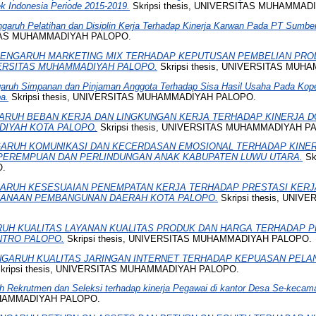
ek Indonesia Periode 2015-2019.
Skripsi thesis, UNIVERSITAS MUHAMMAD
garuh Pelatihan dan Disiplin Kerja Terhadap Kinerja Karwan Pada PT Sumbe
SITAS MUHAMMADIYAH PALOPO.
ENGARUH MARKETING MIX TERHADAP KEPUTUSAN PEMBELIAN PR
ERSITAS MUHAMMADIYAH PALOPO.
Skripsi thesis, UNIVERSITAS MU
aruh Simpanan dan Pinjaman Anggota Terhadap Sisa Hasil Usaha Pada Kope
a.
Skripsi thesis, UNIVERSITAS MUHAMMADIYAH PALOPO.
ARUH BEBAN KERJA DAN LINGKUNGAN KERJA TERHADAP KINERJA D
DIYAH KOTA PALOPO.
Skripsi thesis, UNIVERSITAS MUHAMMADIYAH P
ARUH KOMUNIKASI DAN KECERDASAN EMOSIONAL TERHADAP KINER
PEREMPUAN DAN PERLINDUNGAN ANAK KABUPATEN LUWU UTARA.
Sk
.
ARUH KESESUAIAN PENEMPATAN KERJA TERHADAP PRESTASI KERJ
ANAAN PEMBANGUNAN DAERAH KOTA PALOPO.
Skripsi thesis, UNI
UH KUALITAS LAYANAN KUALITAS PRODUK DAN HARGA TERHADAP PE
NTRO PALOPO.
Skripsi thesis, UNIVERSITAS MUHAMMADIYAH PALOPO.
GARUH KUALITAS JARINGAN INTERNET TERHADAP KEPUASAN PELA
kripsi thesis, UNIVERSITAS MUHAMMADIYAH PALOPO.
h Rekrutmen dan Seleksi terhadap kinerja Pegawai di kantor Desa Se-kecama
UHAMMADIYAH PALOPO.