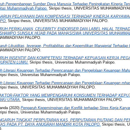
uh Pengembangan Sumber Daya Manusia Terhadap Peningkatan Kinerja Ten
sitas Muhammadiyah Palopo.
Skripsi thesis, UNIVERSITAS MUHAMMADIY
ARUH PELAYANAN DAN KOMPENSASI TERHADAP KINERJA KARYAWA
PO.
Skripsi thesis, UNIVERSITAS MUHAMMADIYAH PALOPO.
RUH PERIKLANAN, CELEBRITY ENDORSER DAN LABEL HALAL TERHA
SHAMPO SUNSILK HIJAB PADA MAHASISWA UNIVERSITAS MUHAMMAD
UHAMMADIYAH PALOPO.
ruh Likuiditas, leverage, Profitabilitas dan Kepemilikan Manajerial Terhadap
UHAMMADIYAH PALOPO.
RUH INSENTIF DAN KOMPETENSI TERHADAP KEPUASAN KERJA PEG
BUPATEN LUWU.
Skripsi thesis, Universitas Muhammadiyah Palopo.
h Literasi Keuangan Terhadap Perencanaan dan Pengelolaan Keuangan Maha
ipsi thesis, Universitas Muhammadiyah Palopo.
h Literasi Keuangan Terhadap Perencanaan dan Pengelolaan Keuangan mhas
ripsi thesis, UNIVERSITAS MUHAMMADIYAH PALOPO.
AKTOR-FAKTOR YANG MEMPENGARUHI KONSUMEN TERHADAP KEPU
UWU UTARA.
Skripsi thesis, UNIVERSITAS MUHAMMADIYAH PALOPO.
nanda
(2020)
Pengaruh Kepemimpinan dan Konflik terhadap Stres Kerja Kary
ipsi thesis, Universitas Muhammadiyah Palopo.
NGARUH TINGKAT PERPUTARAN KAS, PERPUTARAN PIUTANG DAN P
TAS PADA PT. DAYA ANUGRAH MANDIRI KOTA PALOPO.
Skripsi thesis,
.