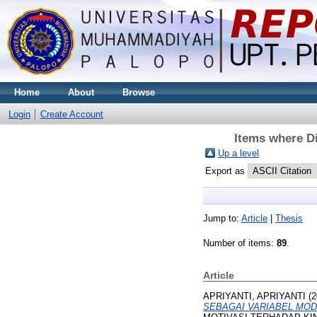
Home
About
Browse
Login
Create Account
Items where Di
Up a level
Export as
Jump to:
Article
|
Thesis
Number of items:
89
.
Article
APRIYANTI, APRIYANTI
(2
SEBAGAI VARIABEL MODERA