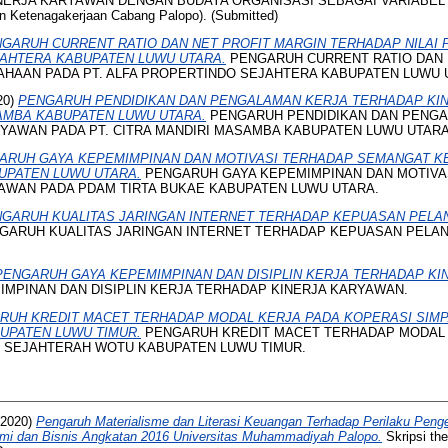
NERJA KARYAWAN DENGAN BUDAYA ORGANISASI SEBAGAI VARIABEL M
 Ketenagakerjaan Cabang Palopo). (Submitted)
GARUH CURRENT RATIO DAN NET PROFIT MARGIN TERHADAP NILAI 
JAHTERA KABUPATEN LUWU UTARA.
PENGARUH CURRENT RATIO DAN 
HAAN PADA PT. ALFA PROPERTINDO SEJAHTERA KABUPATEN LUWU UTA
20)
PENGARUH PENDIDIKAN DAN PENGALAMAN KERJA TERHADAP KI
SAMBA KABUPATEN LUWU UTARA.
PENGARUH PENDIDIKAN DAN PENGA
YAWAN PADA PT. CITRA MANDIRI MASAMBA KABUPATEN LUWU UTARA
ARUH GAYA KEPEMIMPINAN DAN MOTIVASI TERHADAP SEMANGAT K
UPATEN LUWU UTARA.
PENGARUH GAYA KEPEMIMPINAN DAN MOTIVA
AWAN PADA PDAM TIRTA BUKAE KABUPATEN LUWU UTARA.
GARUH KUALITAS JARINGAN INTERNET TERHADAP KEPUASAN PELAN
GARUH KUALITAS JARINGAN INTERNET TERHADAP KEPUASAN PELAN
PENGARUH GAYA KEPEMIMPINAN DAN DISIPLIN KERJA TERHADAP KI
MPINAN DAN DISIPLIN KERJA TERHADAP KINERJA KARYAWAN.
RUH KREDIT MACET TERHADAP MODAL KERJA PADA KOPERASI SIMP
UPATEN LUWU TIMUR.
PENGARUH KREDIT MACET TERHADAP MODAL 
T SEJAHTERAH WOTU KABUPATEN LUWU TIMUR.
2020)
Pengaruh Materialisme dan Literasi Keuangan Terhadap Perilaku Peng
mi dan Bisnis Angkatan 2016 Universitas Muhammadiyah Palopo.
Skripsi th