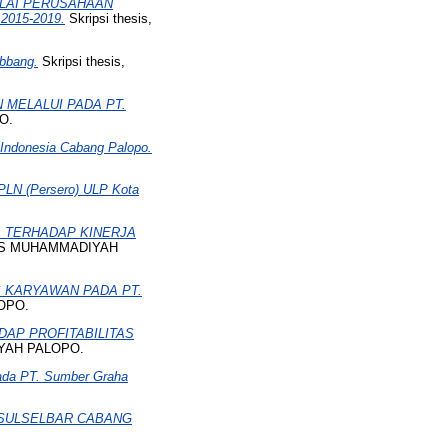
ILAI PERUSAHAAN
015-2019.
Skripsi thesis,
bbang.
Skripsi thesis,
MELALUI PADA PT.
O.
 Indonesia Cabang Palopo.
 PLN (Persero) ULP Kota
A TERHADAP KINERJA
ITAS MUHAMMADIYAH
 KARYAWAN PADA PT.
OPO.
AP PROFITABILITAS
IYAH PALOPO.
Pada PT. Sumber Graha
 SULSELBAR CABANG