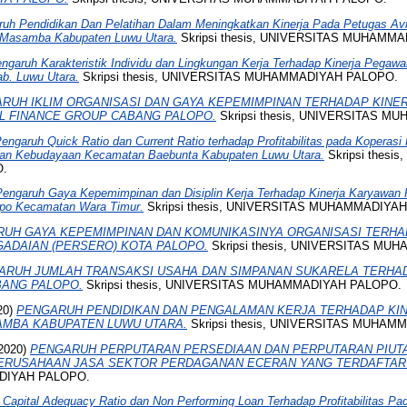
uh Pendidikan Dan Pelatihan Dalam Meningkatkan Kinerja Pada Petugas Avia
 Masamba Kabupaten Luwu Utara.
Skripsi thesis, UNIVERSITAS MUHAMM
ngaruh Karakteristik Individu dan Lingkungan Kerja Terhadap Kinerja Pegawai
b. Luwu Utara.
Skripsi thesis, UNIVERSITAS MUHAMMADIYAH PALOPO.
RUH IKLIM ORGANISASI DAN GAYA KEPEMIMPINAN TERHADAP KINE
L FINANCE GROUP CABANG PALOPO.
Skripsi thesis, UNIVERSITAS 
engaruh Quick Ratio dan Current Ratio terhadap Profitabilitas pada Koperas
dan Kebudayaan Kecamatan Baebunta Kabupaten Luwu Utara.
Skripsi thesi
.
Pengaruh Gaya Kepemimpinan dan Disiplin Kerja Terhadap Kinerja Karyawan
opo Kecamatan Wara Timur.
Skripsi thesis, UNIVERSITAS MUHAMMADIYA
UH GAYA KEPEMIMPINAN DAN KOMUNIKASINYA ORGANISASI TERHA
ADAIAN (PERSERO) KOTA PALOPO.
Skripsi thesis, UNIVERSITAS M
ARUH JUMLAH TRANSAKSI USAHA DAN SIMPANAN SUKARELA TERHADA
BANG PALOPO.
Skripsi thesis, UNIVERSITAS MUHAMMADIYAH PALOPO.
20)
PENGARUH PENDIDIKAN DAN PENGALAMAN KERJA TERHADAP KI
SAMBA KABUPATEN LUWU UTARA.
Skripsi thesis, UNIVERSITAS MUHAM
2020)
PENGARUH PERPUTARAN PERSEDIAAN DAN PERPUTARAN PIUT
PERUSAHAAN JASA SEKTOR PERDAGANAN ECERAN YANG TERDAFTAR D
DIYAH PALOPO.
Capital Adequacy Ratio dan Non Performing Loan Terhadap Profitabilitas P