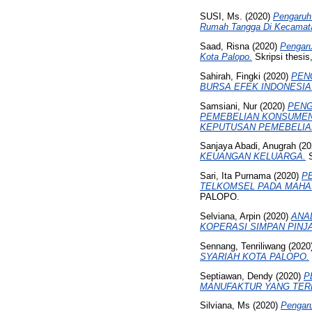
SUSI, Ms.
(2020)
Pengaruh
Rumah Tangga Di Kecamat
Saad, Risna
(2020)
Pengaru
Kota Palopo.
Skripsi the
Sahirah, Fingki
(2020)
PEN
BURSA EFEK INDONESIA (
Samsiani, Nur
(2020)
PENG
PEMEBELIAN KONSUMEN
KEPUTUSAN PEMEBELIA
Sanjaya Abadi, Anugrah
(20
KEUANGAN KELUARGA.
S
Sari, Ita Purnama
(2020)
P
TELKOMSEL PADA MAHA
PALOPO.
Selviana, Arpin
(2020)
ANA
KOPERASI SIMPAN PINJ
Sennang, Tenriliwang
(2020
SYARIAH KOTA PALOPO.
Septiawan, Dendy
(2020)
P
MANUFAKTUR YANG TERDA
Silviana, Ms
(2020)
Pengaru