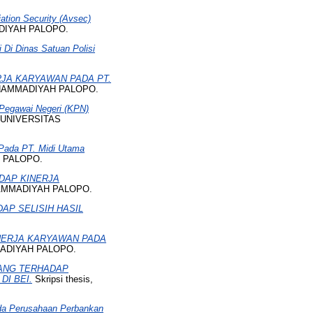
tion Security (Avsec)
ADIYAH PALOPO.
 Di Dinas Satuan Polisi
RJA KARYAWAN PADA PT.
MUHAMMADIYAH PALOPO.
i Pegawai Negeri (KPN)
s, UNIVERSITAS
 Pada PT. Midi Utama
H PALOPO.
DAP KINERJA
UHAMMADIYAH PALOPO.
P SELISIH HASIL
NERJA KARYAWAN PADA
MADIYAH PALOPO.
ANG TERHADAP
I BEI.
Skripsi thesis,
ada Perusahaan Perbankan