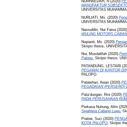
NURHAEDAH, N
(2020)
PE
MANUFAKTUR SUBSEKTOR
UNIVERSITAS MUHAMMA
NURLIATI, Ms.
(2020)
Peng
UNIVERSITAS MUHAMMA
Nasruddin, Nur Faisa
(2020
WULING MOTORS CABAN
Nopianti, Ms.
(2020)
Pengar
Skripsi thesis, UNIVER
Nur, Musdalifah
(2020)
Peng
Palopo.
Skripsi thesis, 
PATANDUNG, LESTARI
(2
PEGAWAI DI KANTOR D
PALOPO.
Palatehan, Awan
(2020)
PE
PEGADAIAN (PERSERO)
Pata’dungan, Rini
(2020)
P
PADA PERUSAHAAN RUMP
Perkasa Nuhung, Alim
(202
Sejahtera Cabang Luwu.
Sk
Pratiwi, Suci
(2020)
PENGA
KOTA PALOPO.
Skripsi 