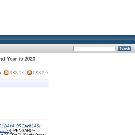
nd Year is 2020
m
RSS 1.0
RSS 2.0
BUDAYA ORGANISASI
lopo).
PENGARUH