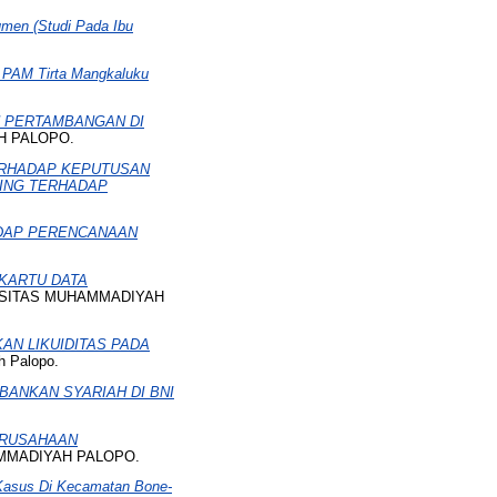
men (Studi Pada Ibu
 PAM Tirta Mangkaluku
 PERTAMBANGAN DI
AH PALOPO.
ERHADAP KEPUTUSAN
ING TERHADAP
DAP PERENCANAAN
KARTU DATA
VERSITAS MUHAMMADIYAH
AN LIKUIDITAS PADA
h Palopo.
ANKAN SYARIAH DI BNI
ERUSAHAAN
HAMMADIYAH PALOPO.
i Kasus Di Kecamatan Bone-