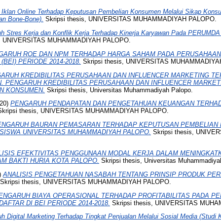
 Iklan Online Terhadap Keputusan Pembelian Konsumen Melalui Sikap Konsu
an Bone-Bone).
Skripsi thesis, UNIVERSITAS MUHAMMADIYAH PALOPO.
h Stres Kerja dan Konflik Kerja Terhadap Kinerja Karyawan Pada PERUMDA
sis, UNIVERSITAS MUHAMMADIYAH PALOPO.
GARUH ROE DAN NPM TERHADAP HARGA SAHAM PADA PERUSAHAAN
BEI) PERIODE 2014-2018.
Skripsi thesis, UNIVERSITAS MUHAMMADIY
ARUH KREDIBILITAS PERUSAHAAN DAN INFLUENCER MARKETING T
. PENGARUH KREDIBILITAS PERUSAHAAN DAN INFLUENCER MARKET
N KONSUMEN.
Skripsi thesis, Universitas Muhammadiyah Palopo.
20)
PENGARUH PENDAPATAN DAN PENGETAHUAN KEUANGAN TERHA
kripsi thesis, UNIVERSITAS MUHAMMADIYAH PALOPO.
ENGARUH BAURAN PEMASARAN TERHADAP KEPUTUSAN PEMBELIAN 
SISWA UNIVERSITAS MUHAMMADIYAH PALOPO.
Skripsi thesis, UNI
LISIS EFEKTIVITAS PENGGUNAAN MODAL KERJA DALAM MENINGKATK
AM BAKTI HURIA KOTA PALOPO.
Skripsi thesis, Universitas Muhammadiya
)
ANALISIS PENGETAHUAN NASABAH TENTANG PRINSIP PRODUK PERB
Skripsi thesis, UNIVERSITAS MUHAMMADIYAH PALOPO.
ENGARUH BIAYA OPERASIONAL TERHADAP PROFITABILITAS PADA P
FTAR DI BEI PERIODE 2014-2018.
Skripsi thesis, UNIVERSITAS MU
h Digital Marketing Terhadap Tingkat Penjualan Melalui Sosial Media (Stud