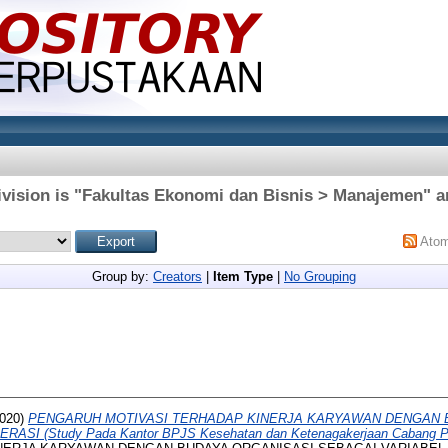
vision is "Fakultas Ekonomi dan Bisnis > Manajemen" a
Ato
Group by:
Creators
|
Item Type
|
No Grouping
020)
PENGARUH MOTIVASI TERHADAP KINERJA KARYAWAN DENGAN 
SI (Study Pada Kantor BPJS Kesehatan dan Ketenagakerjaan Cabang Pa