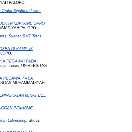
IYAH PALOPO.
r Graha Sejahtera Luwu.
ODUK HANDPHONE OPPO
HAMMADIYAH PALOPO.
rasi Syariah BMT Trans
OSEN DI KAMPUS
ALOPO.
JA PEGAWAI PADA
ripsi thesis, UNIVERSITAS
A PEGAWAI PADA
VERSITAS MUHAMMADIYAH
NINGKATAN MINAT BELI
NGGAN INDIHOME
tan Latimojong.
Skripsi