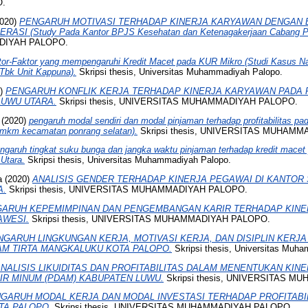
.
020)
PENGARUH MOTIVASI TERHADAP KINERJA KARYAWAN DENGAN 
SI (Study Pada Kantor BPJS Kesehatan dan Ketenagakerjaan Cabang Pa
DIYAH PALOPO.
tor-Faktor yang mempengaruhi Kredit Macet pada KUR Mikro (Studi Kasus 
 Tbk Unit Kappuna).
Skripsi thesis, Universitas Muhammadiyah Palopo.
0)
PENGARUH KONFLIK KERJA TERHADAP KINERJA KARYAWAN PADA P
LUWU UTARA.
Skripsi thesis, UNIVERSITAS MUHAMMADIYAH PALOPO.
(2020)
pengaruh modal sendiri dan modal pinjaman terhadap profitabilitas pa
umkm kecamatan ponrang selatan).
Skripsi thesis, UNIVERSITAS MUHAM
ngaruh tingkat suku bunga dan jangka waktu pinjaman terhadap kredit mace
Utara.
Skripsi thesis, Universitas Muhammadiyah Palopo.
a
(2020)
ANALISIS GENDER TERHADAP KINERJA PEGAWAI DI KANTOR
A.
Skripsi thesis, UNIVERSITAS MUHAMMADIYAH PALOPO.
ARUH KEPEMIMPINAN DAN PENGEMBANGAN KARIR TERHADAP KINE
AWESI.
Skripsi thesis, UNIVERSITAS MUHAMMADIYAH PALOPO.
NGARUH LINGKUNGAN KERJA, MOTIVASI KERJA, DAN DISIPLIN KERJ
M TIRTA MANGKALUKU KOTA PALOPO.
Skripsi thesis, Universitas Muh
NALISIS LIKUIDITAS DAN PROFITABILITAS DALAM MENENTUKAN KIN
R MINUM (PDAM) KABUPATEN LUWU.
Skripsi thesis, UNIVERSITAS 
GARUH MODAL KERJA DAN MODAL INVESTASI TERHADAP PROFITABIL
TA PALOPO.
Skripsi thesis, UNIVERSITAS MUHAMMADIYAH PALOPO.