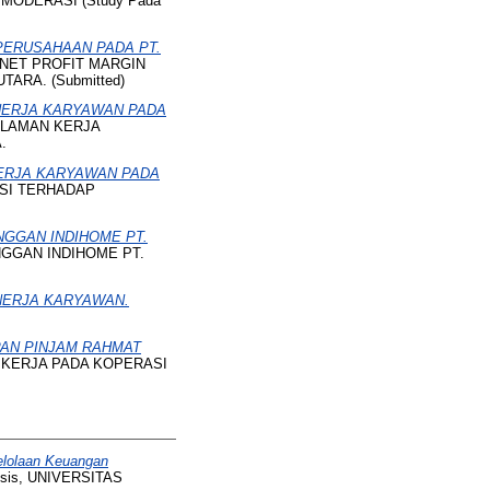
ODERASI (Study Pada
PERUSAHAAN PADA PT.
NET PROFIT MARGIN
RA. (Submitted)
NERJA KARYAWAN PADA
LAMAN KERJA
.
ERJA KARYAWAN PADA
SI TERHADAP
GGAN INDIHOME PT.
GGAN INDIHOME PT.
NERJA KARYAWAN.
AN PINJAM RAHMAT
KERJA PADA KOPERASI
elolaan Keuangan
esis, UNIVERSITAS