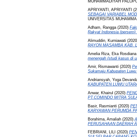
MUHAMMADIYAH PALOPO
APRIYANTI, APRIYANTI
(2
SEBAGAI VARIABEL MODERA
UNIVERSITAS MUHAMMA
Adham, Rangga
(2020)
Fak
Rakyat Indonesia (persero)
Alimuddin, Kurniawati
(202
RAYON MASAMBA KAB. 
Amelia Riza, Eka Rosdiana
menengah (studi kasus di 
Amir, Rismawanti
(2020)
Pe
Sukamaju Kabupaten Luwu 
Andriansyah, Yoga Devand
KABUPATEN LUWU UTAR
Anwar, Khairul
(2020)
PENG
PT.COMINDO MITRA SUL
Basir, Rasmianti
(2020)
PE
KARYAWAN PERUMDA PA
Borahima, Amaliah
(2020)
A
PERUSAHAAN DAERAH AI
FEBRIANI, LILI
(2020)
PEN
SULSELBAR CABANG KO