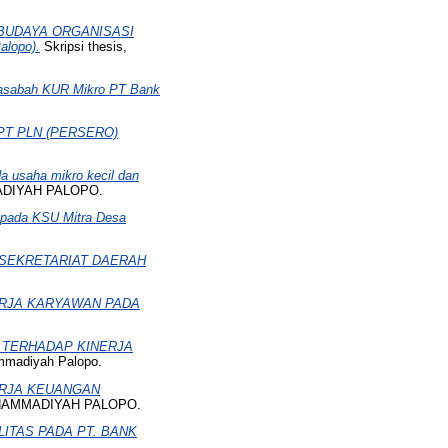
BUDAYA ORGANISASI
lopo).
Skripsi thesis,
Nasabah KUR Mikro PT Bank
T PLN (PERSERO)
da usaha mikro kecil dan
MADIYAH PALOPO.
t pada KSU Mitra Desa
 SEKRETARIAT DAERAH
RJA KARYAWAN PADA
A TERHADAP KINERJA
ammadiyah Palopo.
ERJA KEUANGAN
MUHAMMADIYAH PALOPO.
ITAS PADA PT. BANK