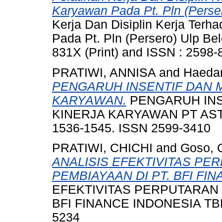
Karyawan Pada Pt. Pln (Perse
Kerja Dan Disiplin Kerja Terh
Pada Pt. Pln (Persero) Ulp Bel
831X (Print) and ISSN : 2598-
PRATIWI, ANNISA
and
Haedar
PENGARUH INSENTIF DAN 
KARYAWAN.
PENGARUH INS
KINERJA KARYAWAN PT ASTR
1536-1545. ISSN 2599-3410
PRATIWI, CHICHI
and
Goso, 
ANALISIS EFEKTIVITAS PE
PEMBIAYAAN DI PT. BFI FI
EFEKTIVITAS PERPUTARAN 
BFI FINANCE INDONESIA TBK, 
5234