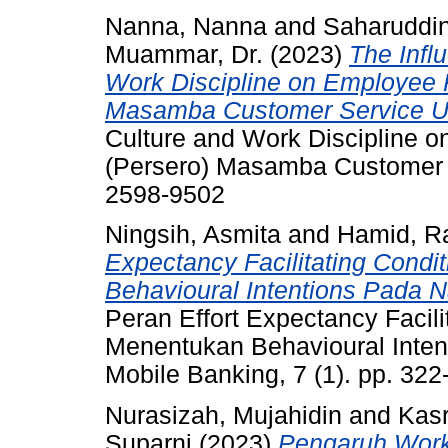
Nanna, Nanna
and
Saharuddin
Muammar, Dr.
(2023)
The Infl
Work Discipline on Employee 
Masamba Customer Service Un
Culture and Work Discipline 
(Persero) Masamba Customer Se
2598-9502
Ningsih, Asmita
and
Hamid, R
Expectancy Facilitating Cond
Behavioural Intentions Pada 
Peran Effort Expectancy Facili
Menentukan Behavioural Inte
Mobile Banking, 7 (1). pp. 32
Nurasizah, Mujahidin
and
Kas
Suparni
(2023)
Pengaruh Work-