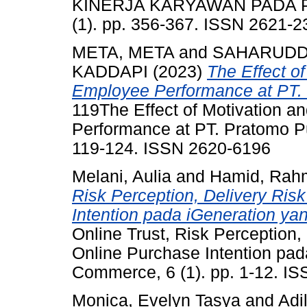
KINERJA KARYAWAN PADA P
(1). pp. 356-367. ISSN 2621-2
META, META
and
SAHARUDD
KADDAPI
(2023)
The Effect o
Employee Performance at PT. P
119The Effect of Motivation 
Performance at PT. Pratomo Put
119-124. ISSN 2620-6196
Melani, Aulia
and
Hamid, Rahm
Risk Perception, Delivery Ri
Intention pada iGeneration 
Online Trust, Risk Perception
Online Purchase Intention pa
Commerce, 6 (1). pp. 1-12. I
Monica, Evelyn Tasya
and
Adil