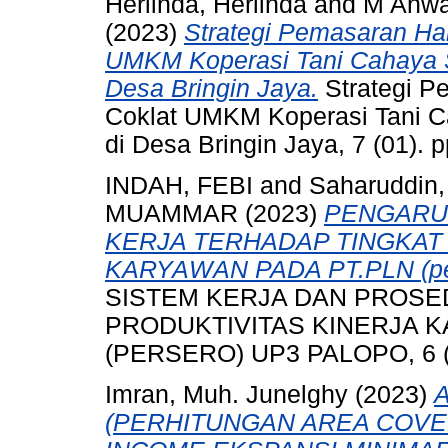
Herlinda, Herlinda
and
M Anwa
(2023)
Strategi Pemasaran Ha
UMKM Koperasi Tani Cahaya Se
Desa Bringin Jaya.
Strategi P
Coklat UMKM Koperasi Tani Ca
di Desa Bringin Jaya, 7 (01).
INDAH, FEBI
and
Saharuddin,
MUAMMAR
(2023)
PENGARU
KERJA TERHADAP TINGKAT
KARYAWAN PADA PT.PLN (pe
SISTEM KERJA DAN PROSE
PRODUKTIVITAS KINERJA K
(PERSERO) UP3 PALOPO, 6 (2
Imran, Muh. Junelghy
(2023)
(PERHITUNGAN AREA COVE