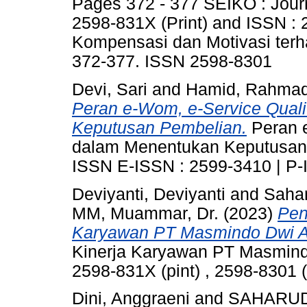
Pages 372 - 377 SEIKO : Jour
2598-831X (Print) and ISSN :
Kompensasi dan Motivasi terha
372-377. ISSN 2598-8301
Devi, Sari
and
Hamid, Rahmad
Peran e-Wom, e-Service Quali
Keputusan Pembelian.
Peran e
dalam Menentukan Keputusan P
ISSN E-ISSN : 2599-3410 | P-
Deviyanti, Deviyanti
and
Sahar
MM, Muammar, Dr.
(2023)
Pen
Karyawan PT Masmindo Dwi A
Kinerja Karyawan PT Masmindo
2598-831X (pint) , 2598-8301 (
Dini, Anggraeni
and
SAHARUD