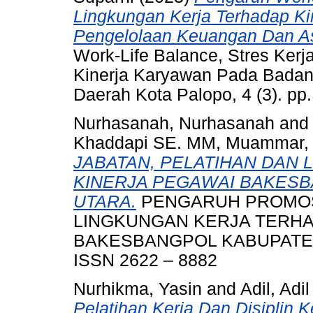
Lingkungan Kerja Terhadap K
Pengelolaan Keuangan Dan As
Work-Life Balance, Stres Ker
Kinerja Karyawan Pada Badan
Daerah Kota Palopo, 4 (3). pp
Nurhasanah, Nurhasanah
an
Khaddapi SE. MM, Muammar, 
JABATAN, PELATIHAN DAN
KINERJA PEGAWAI BAKES
UTARA.
PENGARUH PROMOSI
LINGKUNGAN KERJA TERHA
BAKESBANGPOL KABUPATEN L
ISSN 2622 – 8882
Nurhikma, Yasin
and
Adil, Adil
Pelatihan Kerja Dan Disiplin K