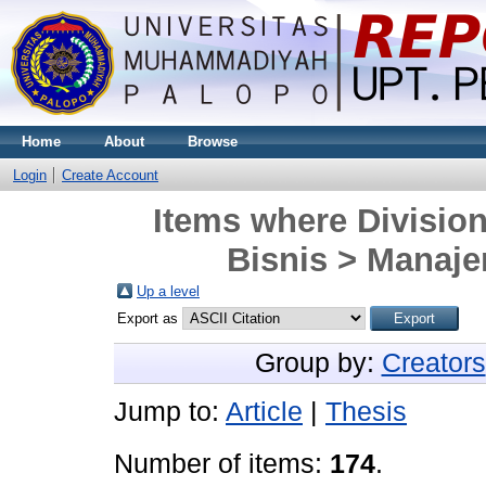
Home
About
Browse
Login
Create Account
Items where Divisio
Bisnis > Manaje
Up a level
Export as
Group by:
Creators
Jump to:
Article
|
Thesis
Number of items:
174
.