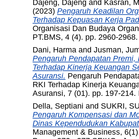
Dajeng, Dajeng
and
Kasran,
(2023)
Pengaruh Keadilan Org
Terhadap Kepuasan Kerja Pa
Organisasi Dan Budaya Organ
PT.BMS, 4 (4). pp. 2960-2968
Dani, Harma
and
Jusman, Ju
Pengaruh Pendapatan Premi, H
Terhadap Kinerja Keuangan S
Asuransi.
Pengaruh Pendapatan
RKI Terhadap Kinerja Keuang
Asuransi, 7 (01). pp. 197-214
Della, Septiani
and
SUKRI, S
Pengaruh Kompensasi dan Mot
Dinas Kependudukan Kabupat
Management & Business, 6(1),