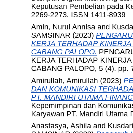
Keputusan Pembelian pada Ke
2269-2273. ISSN 1411-8939
Amin, Nurul Annisa
and
Kusdar
SAMSINAR
(2023)
PENGARUH
KERJA TERHADAP KINERJA
CABANG PALOPO.
PENGARUH
KERJA TERHADAP KINERJA
CABANG PALOPO, 5 (4). pp. 7
Amirullah, Amirullah
(2023)
PE
DAN KOMUNIKASI TERHAD
PT. MANDIRI UTAMA FINAN
Kepemimpinan dan Komunikas
Karyawan PT. Mandiri Utama 
Anastasya, Ashila
and
Kusdari