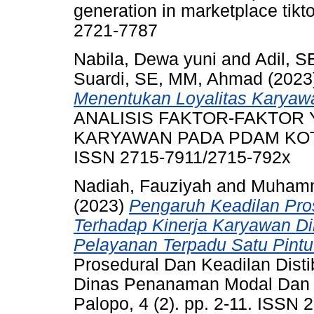
generation in marketplace tikt
2721-7787
Nabila, Dewa yuni
and
Adil, S
Suardi, SE, MM, Ahmad
(2023
Menentukan Loyalitas Karya
ANALISIS FAKTOR-FAKTOR
KARYAWAN PADA PDAM KOTA P
ISSN 2715-7911/2715-792x
Nadiah, Fauziyah
and
Muhamm
(2023)
Pengaruh Keadilan Pros
Terhadap Kinerja Karyawan 
Pelayanan Terpadu Satu Pintu
Prosedural Dan Keadilan Disti
Dinas Penanaman Modal Dan P
Palopo, 4 (2). pp. 2-11. ISSN