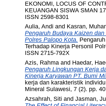
EKONOMI, LOCUS OF CONT
KEUANGAN SISWA SMAN 17 LU
ISSN 2598-8301
Aulia, Andi
and
Kasran, Muh
Pengaruh Budaya Kaizen dan 
Polres Palopo Kota.
Pengaruh
Terhadap Kinerja Personil Polr
ISSN 2715-792X
Azis, Rahma
and
Haedar, Hae
Pengaruh Lingkungan Kerja dan
Kinerja Karyawan PT. Bumi Mi
kerja dan karakteristik indivi
Mineral Sulawesi, 7 (2). pp. 
Azsahrah, Siti
and
Jasman, J
The Effect of Financial Litera