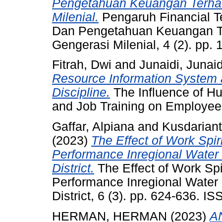
Pengetahuan Keuangan Terha
Milenial.
Pengaruh Financial T
Dan Pengetahuan Keuangan T
Gengerasi Milenial, 4 (2). pp
Fitrah, Dwi
and
Junaidi, Junaid
Resource Information System 
Discipline.
The Influence of H
and Job Training on Employee W
Gaffar, Alpiana
and
Kusdariant
(2023)
The Effect of Work Spi
Performance Inregional Wate
District.
The Effect of Work Spi
Performance Inregional Wate
District, 6 (3). pp. 624-636. 
HERMAN, HERMAN
(2023)
A