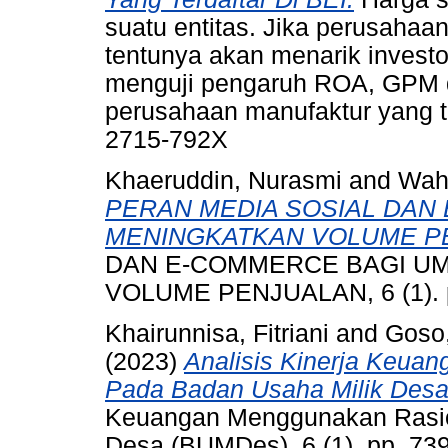
suatu entitas. Jika perusahaa
tentunya akan menarik investor
menguji pengaruh ROA, GPM
perusahaan manufaktur yang te
2715-792X
Khaeruddin, Nurasmi
and
Wahi
PERAN MEDIA SOSIAL DAN
MENINGKATKAN VOLUME P
DAN E-COMMERCE BAGI U
VOLUME PENJUALAN, 6 (1). p
Khairunnisa, Fitriani
and
Goso,
(2023)
Analisis Kinerja Keu
Pada Badan Usaha Milik Des
Keuangan Menggunakan Rasio
Desa (BUMDes), 6 (1). pp. 73