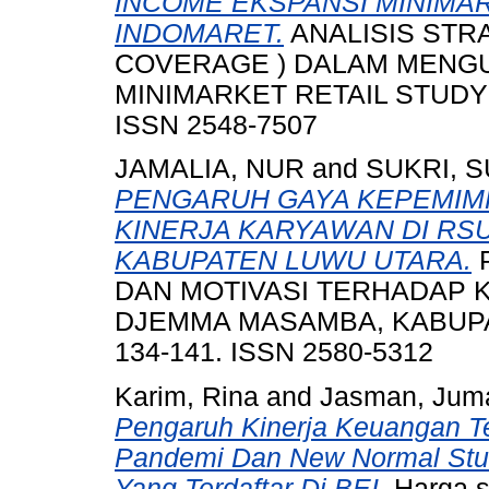
INCOME EKSPANSI MINIMA
INDOMARET.
ANALISIS STR
COVERAGE ) DALAM MENGU
MINIMARKET RETAIL STUDY K
ISSN 2548-7507
JAMALIA, NUR
and
SUKRI, S
PENGARUH GAYA KEPEMIMP
KINERJA KARYAWAN DI RS
KABUPATEN LUWU UTARA.
DAN MOTIVASI TERHADAP K
DJEMMA MASAMBA, KABUPAT
134-141. ISSN 2580-5312
Karim, Rina
and
Jasman, Jum
Pengaruh Kinerja Keuangan 
Pandemi Dan New Normal Stud
Yang Terdaftar Di BEI.
Harga s