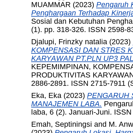
MUAMMAR
(2023)
Pengaruh 
Penghargaan Terhadap Kinerj
Sosial dan Kebutuhan Penghar
(1). pp. 318-326. ISSN 2598-8
Djalupi, Frinzky natalia
(2023)
KOMPENSASI DAN STRES K
KARYAWAN PT.PLN UP3 PA
KEPEMIMPINAN, KOMPENSA
PRODUKTIVITAS KARYAWAN P
2886-2891. ISSN 2715-7911 (
Eka, Eka
(2023)
PENGARUH 
MANAJEMEN LABA.
Pengaruh
laba, 6 (2). Januari-Juni. ISS
Emah, Septiningsi
and
M. Anw
(2023)
Pengaruh Lokasi, Harg