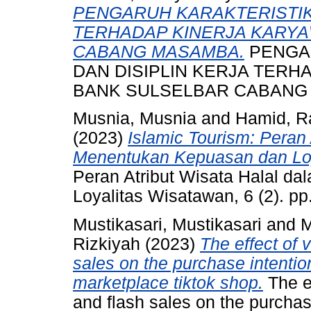
PENGARUH KARAKTERISTIK 
TERHADAP KINERJA KARYA
CABANG MASAMBA.
PENGAR
DAN DISIPLIN KERJA TERH
BANK SULSELBAR CABANG M
Musnia, Musnia
and
Hamid, R
(2023)
Islamic Tourism: Peran 
Menentukan Kepuasan dan Loy
Peran Atribut Wisata Halal 
Loyalitas Wisatawan, 6 (2). p
Mustikasari, Mustikasari
and
M
Rizkiyah
(2023)
The effect of 
sales on the purchase intentio
marketplace tiktok shop.
The ef
and flash sales on the purchas