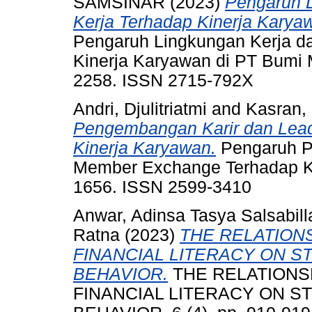
SAMSINAR
(2023)
Pengaruh L
Kerja Terhadap Kinerja Karya
Pengaruh Lingkungan Kerja da
Kinerja Karyawan di PT Bumi M
2258. ISSN 2715-792X
Andri, Djulitriatmi
and
Kasran
Pengembangan Karir dan Lea
Kinerja Karyawan.
Pengaruh P
Member Exchange Terhadap Kin
1656. ISSN 2599-3410
Anwar, Adinsa Tasya Salsabill
Ratna
(2023)
THE RELATION
FINANCIAL LITERACY ON 
BEHAVIOR.
THE RELATIONS
FINANCIAL LITERACY ON 