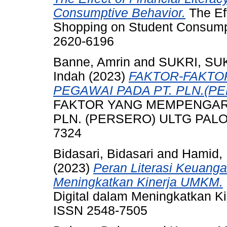
Consumptive Behavior.
The Eff
Shopping on Student Consumpti
2620-6196
Banne, Amrin
and
SUKRI, SU
Indah
(2023)
FAKTOR-FAKTO
PEGAWAI PADA PT. PLN.(P
FAKTOR YANG MEMPENGARU
PLN. (PERSERO) ULTG PALOPO
7324
Bidasari, Bidasari
and
Hamid, 
(2023)
Peran Literasi Keuangan
Meningkatkan Kinerja UMKM.
Digital dalam Meningkatkan Ki
ISSN 2548-7505