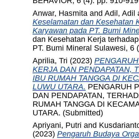
BEHAVIOR, 6 (4). pp. 910-91
Anwar, Hasmita
and
Adil, Adil
Keselamatan dan Kesehatan Ke
Karyawan pada PT. Bumi Miner
dan Kesehatan Kerja terhadap
PT. Bumi Mineral Sulawesi, 6 
Aprilia, Tri
(2023)
PENGARUH 
KERJA DAN PENDAPATAN, 
IBU RUMAH TANGGA DI KE
LUWU UTARA.
PENGARUH P
DAN PENDAPATAN, TERHAD
RUMAH TANGGA DI KECAM
UTARA. (Submitted)
Apriyani, Putri
and
Kusdarianto
(2023)
Pengaruh Budaya Orga