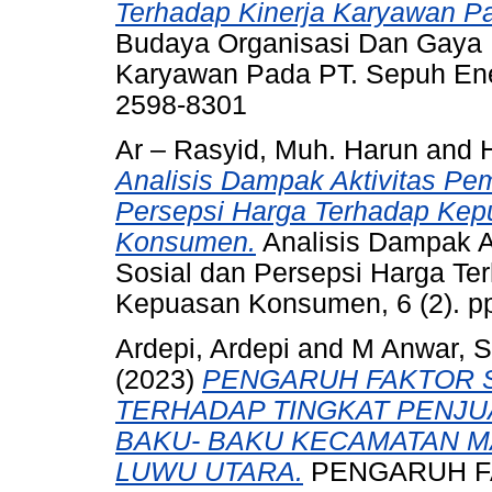
Terhadap Kinerja Karyawan P
Budaya Organisasi Dan Gaya 
Karyawan Pada PT. Sepuh Ener
2598-8301
Ar – Rasyid, Muh. Harun
and
Analisis Dampak Aktivitas Pe
Persepsi Harga Terhadap Kep
Konsumen.
Analisis Dampak A
Sosial dan Persepsi Harga T
Kepuasan Konsumen, 6 (2). p
Ardepi, Ardepi
and
M Anwar, S
(2023)
PENGARUH FAKTOR S
TERHADAP TINGKAT PENJU
BAKU- BAKU KECAMATAN 
LUWU UTARA.
PENGARUH FA